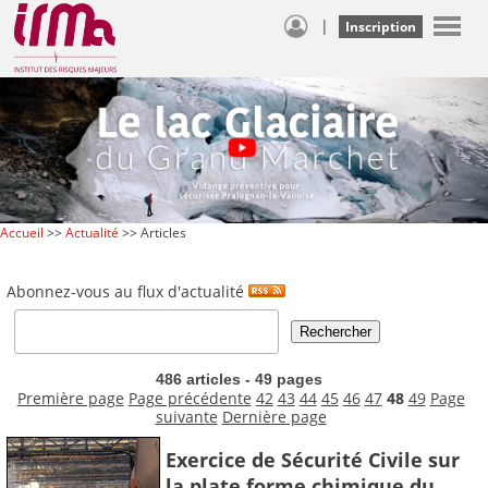
|
Inscription
Accueil
>>
Actualité
>> Articles
Abonnez-vous au flux d'actualité
486 articles - 49 pages
Première page
Page précédente
42
43
44
45
46
47
48
49
Page
suivante
Dernière page
Exercice de Sécurité Civile sur
la plate forme chimique du