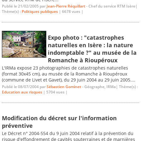
Publié le 21/02/2005 par
Jean-Pierre Réquillart
- Chef du service RTM Isère|
Thème(s) :
Politiques publiques
| 6678 vues |
Expo photo : "catastrophes
naturelles en Isère : la nature
indomptable ?" au musée de la
Romanche à Rioupéroux
L'IRMa expose 23 photographies de catastrophes naturelles
(format 30x45 cm), au musée de la Romanche à Rioupéroux
(commune de Livet et Gavet), du 29 juin 2004 au 29 juin 2005....
Publié le 08/07/2004 par
Sébastien Gominet
- Géographe, IRMa| Thème(s) :
Education aux risques
| 5704 vues |
Modification du décret sur l'information
préventive
Le Décret n° 2004-554 du 9 juin 2004 relatif à la prévention du
risque d'effondrement de cavités souterraines et de marnières