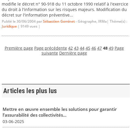
modifie le décret n° 90-918 du 11 octobre 1990 relatif à l'exercice
du droit à l'information sur les risques majeurs. Modification du
décret sur l'information préventive...
Publié le 30/06/2004 par
Sébastien Gominet
- Géographe, IRMa| Thème(s) :
Juridique
| 9149 vues |
Première page
Page précédente
42
43
44
45
46
47
48
49
Page
suivante
Dernière page
Articles les plus lus
Mettre en œuvre ensemble les solutions pour garantir
l’assurabilité des collectivités...
03-06-2025