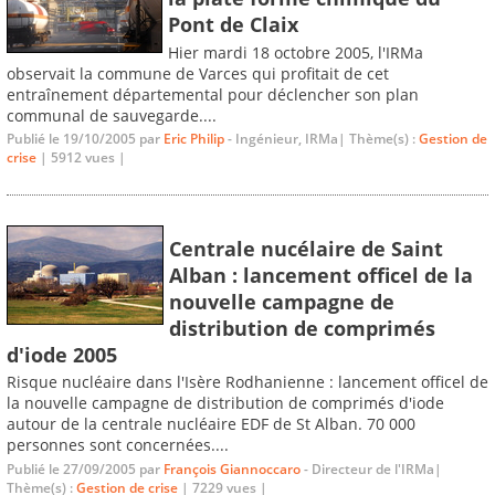
Pont de Claix
Hier mardi 18 octobre 2005, l'IRMa
observait la commune de Varces qui profitait de cet
entraînement départemental pour déclencher son plan
communal de sauvegarde....
Publié le 19/10/2005 par
Eric Philip
- Ingénieur, IRMa| Thème(s) :
Gestion de
crise
| 5912 vues |
Centrale nucélaire de Saint
Alban : lancement officel de la
nouvelle campagne de
distribution de comprimés
d'iode 2005
Risque nucléaire dans l'Isère Rodhanienne : lancement officel de
la nouvelle campagne de distribution de comprimés d'iode
autour de la centrale nucléaire EDF de St Alban. 70 000
personnes sont concernées....
Publié le 27/09/2005 par
François Giannoccaro
- Directeur de l'IRMa|
Thème(s) :
Gestion de crise
| 7229 vues |