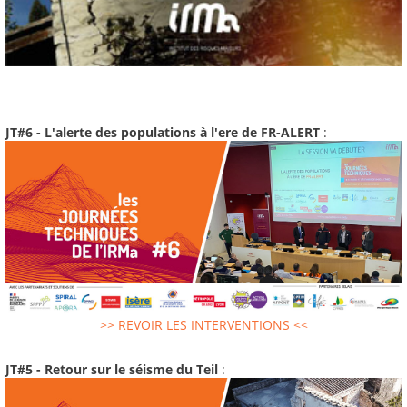
JT#6 - L'alerte des populations à l'ere de FR-ALERT
:
>> REVOIR LES INTERVENTIONS <<
JT#5 - Retour sur le séisme du Teil
: