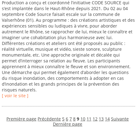
Production a conçu et coordonné l’initiative CODE SOURCE qui
s’est implantée dans le Haut-Rhône depuis 2021. Du 02 au 04
septembre Code Source faisait escale sur la commune de
Valserhône (01). Au programme : des créations artistiques et des
expériences sensibles ou ludiques à vivre, pour aborder
autrement le Rhône, se rapprocher de lui, mieux le connaître et
imaginer une cohabitation plus harmonieuse avec lui.
Différentes créations et ateliers ont été proposés au public :
réalité virtuelle, musique et vidéo, sieste sonore, sculpture
monumentale, etc. Une approche originale et décalée qui
permet d’interroger sa relation au fleuve. Les participants
apprennent à mieux connaître le fleuve et son environnement.
Une démarche qui permet également d’aborder les questions
du risque inondation, des comportements à adopter en cas
d’inondation et les grands principes de la prévention des
risques naturels.
[ voir le site ]
Première page
Précédente
5
6
7
8
9
10
11
12
13
14
Suivante
Dernière page