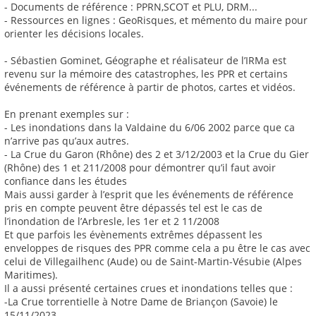
- Documents de référence : PPRN,SCOT et PLU, DRM...
- Ressources en lignes : GeoRisques, et mémento du maire pour
orienter les décisions locales.
- Sébastien Gominet, Géographe et réalisateur de l’IRMa est
revenu sur la mémoire des catastrophes, les PPR et certains
événements de référence à partir de photos, cartes et vidéos.
En prenant exemples sur :
- Les inondations dans la Valdaine du 6/06 2002 parce que ca
n’arrive pas qu’aux autres.
- La Crue du Garon (Rhône) des 2 et 3/12/2003 et la Crue du Gier
(Rhône) des 1 et 211/2008 pour démontrer qu’il faut avoir
confiance dans les études
Mais aussi garder à l’esprit que les événements de référence
pris en compte peuvent être dépassés tel est le cas de
l’inondation de l’Arbresle, les 1er et 2 11/2008
Et que parfois les évènements extrêmes dépassent les
enveloppes de risques des PPR comme cela a pu être le cas avec
celui de Villegailhenc (Aude) ou de Saint-Martin-Vésubie (Alpes
Maritimes).
Il a aussi présenté certaines crues et inondations telles que :
-La Crue torrentielle à Notre Dame de Briançon (Savoie) le
15/11/2023