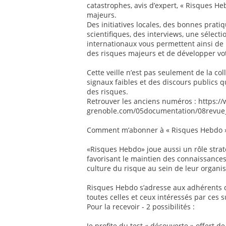
catastrophes, avis d’expert, « Risques Heb
majeurs.
Des initiatives locales, des bonnes pratiq
scientifiques, des interviews, une sélec
internationaux vous permettent ainsi d
des risques majeurs et de développer vot
Cette veille n’est pas seulement de la col
signaux faibles et des discours publics 
des risques.
Retrouver les anciens numéros : https:/
grenoble.com/05documentation/08revue
Comment m’abonner à « Risques Hebdo »
«Risques Hebdo» joue aussi un rôle stra
favorisant le maintien des connaissances
culture du risque au sein de leur organis
Risques Hebdo s’adresse aux adhérents de
toutes celles et ceux intéressés par ces s
Pour la recevoir - 2 possibilités :
Je profite du test « découverte » offert d