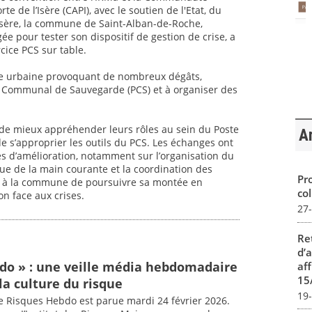
te de l’Isère (CAPI), avec le soutien de l'Etat, du
Isère, la commune de Saint-Alban-de-Roche,
ée pour tester son dispositif de gestion de crise, a
cice PCS sur table.
ne urbaine provoquant de nombreux dégâts,
n Communal de Sauvegarde (PCS) et à organiser des
 de mieux appréhender leurs rôles au sein du Poste
Ar
’approprier les outils du PCS. Les échanges ont
s d’amélioration, notamment sur l’organisation du
enue de la main courante et la coordination des
Pro
t à la commune de poursuivre sa montée en
col
n face aux crises.
27
Re
d’
do » : une veille média hebdomadaire
aff
15
la culture du risque
19
e Risques Hebdo est parue mardi 24 février 2026.