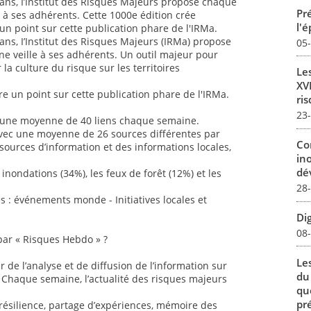
ans, I’Institut des Risques Majeurs propose chaque
Pré
 à ses adhérents. Cette 1000e édition crée
l'
 un point sur cette publication phare de l'IRMa.
ans, I’Institut des Risques Majeurs (IRMa) propose
05
 veille à ses adhérents. Un outil majeur pour
la culture du risque sur les territoires
Le
XVI
ire un point sur cette publication phare de l'IRMa.
ris
23
ec une moyenne de 40 liens chaque semaine.
 avec une moyenne de 26 sources différentes par
Co
 sources d’information et des informations locales,
in
dév
 inondations (34%), les feux de forêt (12%) et les
28
s : événements monde - Initiatives locales et
Dig
08
 par « Risques Hebdo » ?
Le
 de l’analyse et de diffusion de l’information sur
du
. Chaque semaine, l’actualité des risques majeurs
qu
pré
 résilience, partage d’expériences, mémoire des