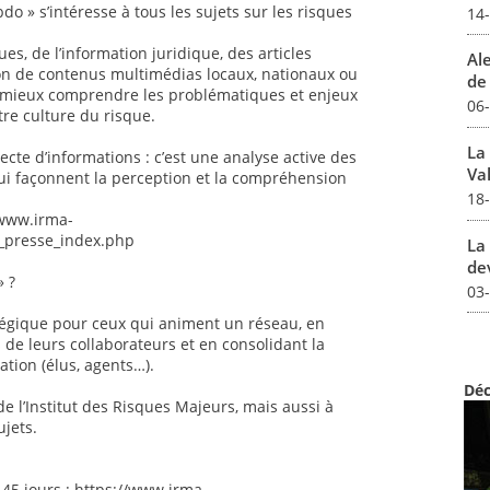
do » s’intéresse à tous les sujets sur les risques
14
ues, de l’information juridique, des articles
Al
tion de contenus multimédias locaux, nationaux ou
de 
e mieux comprendre les problématiques et enjeux
06
re culture du risque.
La
lecte d’informations : c’est une analyse active des
Val
qui façonnent la perception et la compréhension
18
/www.irma-
_presse_index.php
La 
dev
 ?
03
tégique pour ceux qui animent un réseau, en
 de leurs collaborateurs et en consolidant la
ation (élus, agents…).
Déc
 l’Institut des Risques Majeurs, mais aussi à
ujets.
e 45 jours : https://www.irma-