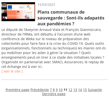
15/03/2021
Plans communaux de
sauvegarde : Sont-ils adapatés
aux pandémies ?
Le député de l’Aveyron Arnaud Viala et François Giannoccaro,
directeur de l’IRMa, ont débattu à l’occasion d’une web
conférence de Weka sur le niveau de préparation des
collectivités pour faire face à la crise du COVID-19. Quels outils
(organisationnels, fonctionnels ou techniques) les maires ont-ils
pu mobiliser pour les aider à gérer la situation ? Quels
enseignements peut-on tirer à ce stade des initiatives locales ?
Organisée en partenariat avec SMACL Assurances, le replay de
cet échange est à voir ici.
[ voir le site ]
Première page
Précédente
7
8
9
10
11
12
13
14
15
Suivante
Dernière page