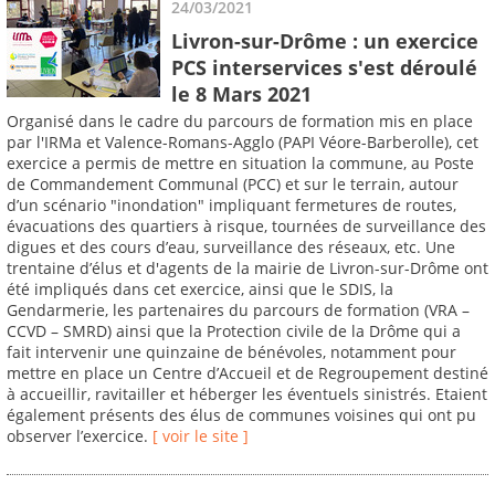
24/03/2021
Livron-sur-Drôme : un exercice
PCS interservices s'est déroulé
le 8 Mars 2021
Organisé dans le cadre du parcours de formation mis en place
par l'IRMa et Valence-Romans-Agglo (PAPI Véore-Barberolle), cet
exercice a permis de mettre en situation la commune, au Poste
de Commandement Communal (PCC) et sur le terrain, autour
d’un scénario "inondation" impliquant fermetures de routes,
évacuations des quartiers à risque, tournées de surveillance des
digues et des cours d’eau, surveillance des réseaux, etc. Une
trentaine d’élus et d'agents de la mairie de Livron-sur-Drôme ont
été impliqués dans cet exercice, ainsi que le SDIS, la
Gendarmerie, les partenaires du parcours de formation (VRA –
CCVD – SMRD) ainsi que la Protection civile de la Drôme qui a
fait intervenir une quinzaine de bénévoles, notamment pour
mettre en place un Centre d’Accueil et de Regroupement destiné
à accueillir, ravitailler et héberger les éventuels sinistrés. Etaient
également présents des élus de communes voisines qui ont pu
observer l’exercice.
[ voir le site ]