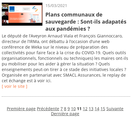
15/03/2021
Plans communaux de
sauvegarde : Sont-ils adapatés
aux pandémies ?
Le député de l’Aveyron Arnaud Viala et François Giannoccaro,
directeur de l’IRMa, ont débattu à l’occasion d’une web
conférence de Weka sur le niveau de préparation des
collectivités pour faire face à la crise du COVID-19. Quels outils
(organisationnels, fonctionnels ou techniques) les maires ont-ils
pu mobiliser pour les aider à gérer la situation ? Quels
enseignements peut-on tirer à ce stade des initiatives locales ?
Organisée en partenariat avec SMACL Assurances, le replay de
cet échange est à voir ici.
[ voir le site ]
Première page
Précédente
7
8
9
10
11
12
13
14
15
Suivante
Dernière page