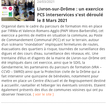
24/03/2021
Livron-sur-Drôme : un exercice
PCS interservices s'est déroulé
le 8 Mars 2021
Organisé dans le cadre du parcours de formation mis en place
par l'IRMa et Valence-Romans-Agglo (PAPI Véore-Barberolle), cet
exercice a permis de mettre en situation la commune, au Poste
de Commandement Communal (PCC) et sur le terrain, autour
d’un scénario "inondation" impliquant fermetures de routes,
évacuations des quartiers à risque, tournées de surveillance des
digues et des cours d’eau, surveillance des réseaux, etc. Une
trentaine d’élus et d'agents de la mairie de Livron-sur-Drôme ont
été impliqués dans cet exercice, ainsi que le SDIS, la
Gendarmerie, les partenaires du parcours de formation (VRA –
CCVD – SMRD) ainsi que la Protection civile de la Drôme qui a
fait intervenir une quinzaine de bénévoles, notamment pour
mettre en place un Centre d’Accueil et de Regroupement destiné
à accueillir, ravitailler et héberger les éventuels sinistrés. Etaient
également présents des élus de communes voisines qui ont pu
observer l’exercice.
[ voir le site ]