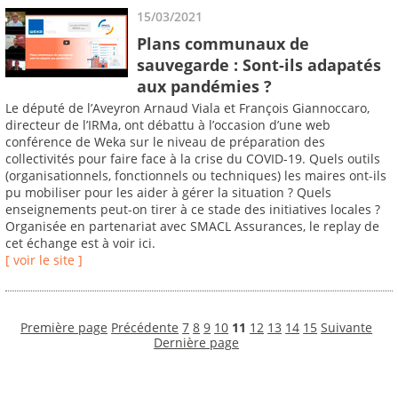
15/03/2021
Plans communaux de
sauvegarde : Sont-ils adapatés
aux pandémies ?
Le député de l’Aveyron Arnaud Viala et François Giannoccaro,
directeur de l’IRMa, ont débattu à l’occasion d’une web
conférence de Weka sur le niveau de préparation des
collectivités pour faire face à la crise du COVID-19. Quels outils
(organisationnels, fonctionnels ou techniques) les maires ont-ils
pu mobiliser pour les aider à gérer la situation ? Quels
enseignements peut-on tirer à ce stade des initiatives locales ?
Organisée en partenariat avec SMACL Assurances, le replay de
cet échange est à voir ici.
[ voir le site ]
Première page
Précédente
7
8
9
10
11
12
13
14
15
Suivante
Dernière page