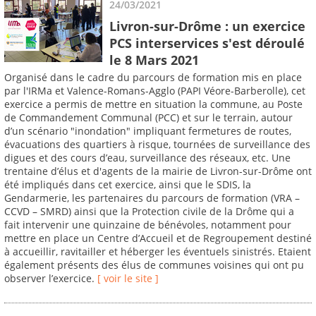
24/03/2021
Livron-sur-Drôme : un exercice
PCS interservices s'est déroulé
le 8 Mars 2021
Organisé dans le cadre du parcours de formation mis en place
par l'IRMa et Valence-Romans-Agglo (PAPI Véore-Barberolle), cet
exercice a permis de mettre en situation la commune, au Poste
de Commandement Communal (PCC) et sur le terrain, autour
d’un scénario "inondation" impliquant fermetures de routes,
évacuations des quartiers à risque, tournées de surveillance des
digues et des cours d’eau, surveillance des réseaux, etc. Une
trentaine d’élus et d'agents de la mairie de Livron-sur-Drôme ont
été impliqués dans cet exercice, ainsi que le SDIS, la
Gendarmerie, les partenaires du parcours de formation (VRA –
CCVD – SMRD) ainsi que la Protection civile de la Drôme qui a
fait intervenir une quinzaine de bénévoles, notamment pour
mettre en place un Centre d’Accueil et de Regroupement destiné
à accueillir, ravitailler et héberger les éventuels sinistrés. Etaient
également présents des élus de communes voisines qui ont pu
observer l’exercice.
[ voir le site ]