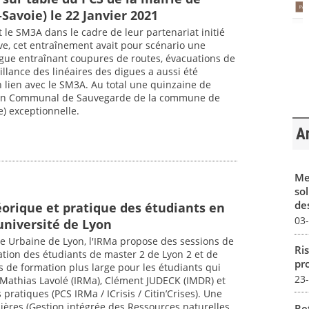
Savoie) le 22 Janvier 2021
 le SM3A dans le cadre de leur partenariat initié
rve, cet entraînement avait pour scénario une
igue entraînant coupures de routes, évacuations de
eillance des linéaires des digues a aussi été
n lien avec le SM3A. Au total une quinzaine de
lan Communal de Sauvegarde de la commune de
ve) exceptionnelle.
Ar
Me
sol
des
orique et pratique des étudiants en
03
université de Lyon
ole Urbaine de Lyon, l'IRMa propose des sessions de
Ris
ation des étudiants de master 2 de Lyon 2 et de
pro
s de formation plus large pour les étudiants qui
23
Mathias Lavolé (IRMa), Clément JUDECK (IMDR) et
pratiques (PCS IRMa / ICrisis / Citin’Crises). Une
lières (Gestion intégrée des Ressources naturelles
Re