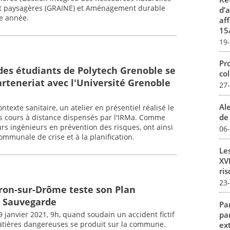
t paysagères (GRAINE) et Aménagement durable
d’
te année.
aff
15
19
Pro
des étudiants de Polytech Grenoble se
col
arteneriat avec l'Université Grenoble
27
Al
texte sanitaire, un atelier en présentiel réalisé le
de 
es cours à distance dispensés par l'IRMa. Comme
urs ingénieurs en prévention des risques, ont ainsi
06
communale de crise et à la planification.
Le
XVI
ris
23
ivron-sur-Drôme teste son Plan
 Sauvegarde
Par
pa
janvier 2021, 9h, quand soudain un accident fictif
atières dangereuses se produit sur la commune.
ex