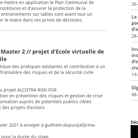
 de mettre en application le Plan Communal de
26
procédures et d'assurer la protection de la
 entrainements sur tables sont avant tout un
La
er le maire dans ses prises de décisions.
pou
d’a
28
In
 Master 2 // projet d'Ecole virtuelle de
in
ile
d’
itique des pratiques existantes et contribution à un
cru
frontalière des risques et de la sécurité civile
19
Dig
du projet ALCOTRA RISK-FOR
08
ation en prévention des risques et gestion de crise
formation auprès de potentiels publics cibles
 des projets d’actions
Déc
nvier 2021 à envoyer à guilhem.dupuis[at]irma-
s pour la durée du stage