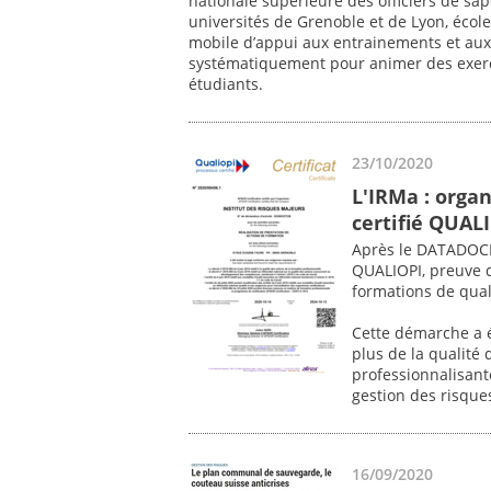
nationale supérieure des officiers de s
universités de Grenoble et de Lyon, école 
mobile d’appui aux entrainements et aux 
systématiquement pour animer des exerci
étudiants.
23/10/2020
L'IRMa : orga
certifié QUAL
Après le DATADOCK,
QUALIOPI, preuve 
formations de qual
Cette démarche a ét
plus de la qualité
professionnalisant
gestion des risques
16/09/2020