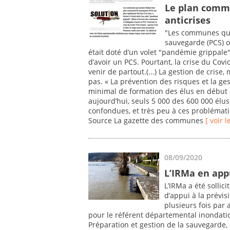
Le plan commu
anticrises
"Les communes qui
sauvegarde (PCS) ont
était doté d’un volet "pandémie grippale
d’avoir un PCS. Pourtant, la crise du Covid
venir de partout.(...) La gestion de crise
pas. « La prévention des risques et la ges
minimal de formation des élus en début 
aujourd’hui, seuls 5 000 des 600 000 élu
confondues, et très peu à ces problémati
Source La gazette des communes
[ voir l
08/09/2020
L’IRMa en app
L’IRMa a été sollic
d’appui à la prévis
plusieurs fois par
pour le référent départemental inondation
Préparation et gestion de la sauvegarde, q