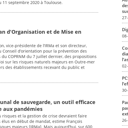
au 11 septembre 2020 à Toulouse.
de
su
27
Dig
an d'Organisation et de Mise en
08
son, vice-présidente de l’IRMa et son directeur,
Co
 Conseil d’orientation pour la prévention des
dia
 du COPRNM du 7 juillet dernier, des propositions
l’a
 loi sur les risques naturels majeurs en Outre-mer
02
gers des établissements recevant du public et
PCS
l’e
30
nal de sauvegarde, un outil efficace
Par
pa
ce aux pandémies
ex
 risques et la gestion de crise devraient faire
26
s élus en début de mandat, estime François
risques majeurs [IRMa]. Mais aujourd’hui, sur 600