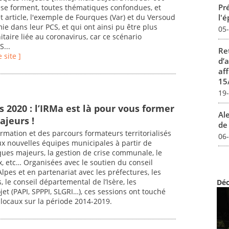
Pré
 se forment, toutes thématiques confondues, et
l'
 article, l'exemple de Fourques (Var) et du Versoud
ie dans leur PCS, et qui ont ainsi pu être plus
05
nitaire liée au coronavirus, car ce scénario
...
Re
e site ]
d’
aff
15
19
 2020 : l’IRMa est là pour vous former
Al
ajeurs !
de 
ormation et des parcours formateurs territorialisés
06
x nouvelles équipes municipales à partir de
ues majeurs, la gestion de crise communale, le
ux, etc… Organisées avec le soutien du conseil
lpes et en partenariat avec les préfectures, les
le conseil départemental de l’Isère, les
Déc
et (PAPI, SPPPI, SLGRI…), ces sessions ont touché
locaux sur la période 2014-2019.