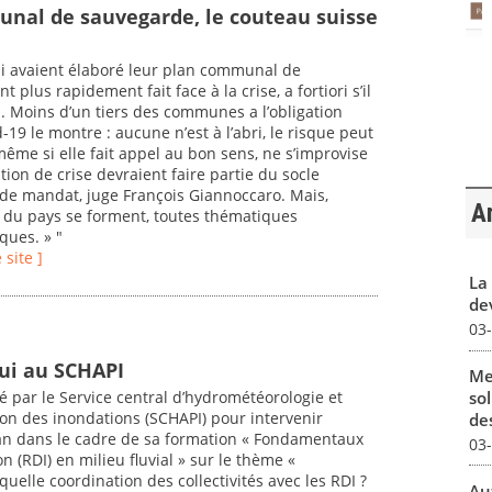
nal de sauvegarde, le couteau suisse
 avaient élaboré leur plan communal de
 plus rapidement fait face à la crise, a fortiori s’il
". Moins d’un tiers des communes a l’obligation
-19 le montre : aucune n’est à l’abri, le risque peut
, même si elle fait appel au bon sens, ne s’improvise
tion de crise devraient faire partie du socle
de mandat, juge François Giannoccaro. Mais,
Ar
s du pays se forment, toutes thématiques
ques. » "
e site ]
La 
dev
03
ui au SCHAPI
Me
sol
ité par le Service central d’hydrométéorologie et
ion des inondations (SCHAPI) pour intervenir
des
 an dans le cadre de sa formation « Fondamentaux
03
 (RDI) en milieu fluvial » sur le thème «
uelle coordination des collectivités avec les RDI ?
Au