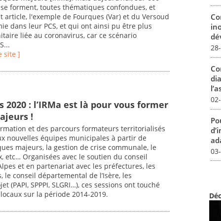
 se forment, toutes thématiques confondues, et
Co
 article, l'exemple de Fourques (Var) et du Versoud
ie dans leur PCS, et qui ont ainsi pu être plus
in
nitaire liée au coronavirus, car ce scénario
dév
...
28
e site ]
Co
dia
l’a
02
 2020 : l’IRMa est là pour vous former
ajeurs !
Pou
ormation et des parcours formateurs territorialisés
d’
x nouvelles équipes municipales à partir de
ada
ues majeurs, la gestion de crise communale, le
03
ux, etc… Organisées avec le soutien du conseil
lpes et en partenariat avec les préfectures, les
le conseil départemental de l’Isère, les
et (PAPI, SPPPI, SLGRI…), ces sessions ont touché
locaux sur la période 2014-2019.
Déc