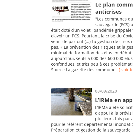
Le plan commu
anticrises
"Les communes qui
sauvegarde (PCS) ont
était doté d’un volet "pandémie grippale
d’avoir un PCS. Pourtant, la crise du Covid
venir de partout.(...) La gestion de crise
pas. « La prévention des risques et la ges
minimal de formation des élus en début 
aujourd’hui, seuls 5 000 des 600 000 élu
confondues, et très peu à ces problémati
Source La gazette des communes
[ voir l
08/09/2020
L’IRMa en app
L’IRMa a été sollic
d’appui à la prévis
plusieurs fois par
pour le référent départemental inondation
Préparation et gestion de la sauvegarde, q