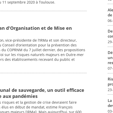
au 11 septembre 2020 à Toulouse.
Al
de 
06
an d'Organisation et de Mise en
De
con
son, vice-présidente de l’IRMa et son directeur,
29
 Conseil d’orientation pour la prévention des
 du COPRNM du 7 juillet dernier, des propositions
Dé
 loi sur les risques naturels majeurs en Outre-mer
un
gers des établissements recevant du public et
re
07
Ris
pro
nal de sauvegarde, un outil efficace
23
ce aux pandémies
La 
 risques et la gestion de crise devraient faire
dev
s élus en début de mandat, estime François
03
risques majeurs [IRMa]. Mais aujourd’hui, sur 600