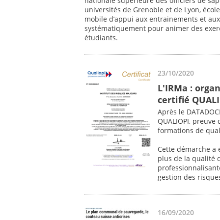
nationale supérieure des officiers de s
universités de Grenoble et de Lyon, école 
mobile d’appui aux entrainements et aux 
systématiquement pour animer des exerci
étudiants.
23/10/2020
L'IRMa : orga
certifié QUAL
Après le DATADOCK,
QUALIOPI, preuve 
formations de qual
Cette démarche a ét
plus de la qualité
professionnalisant
gestion des risques
16/09/2020