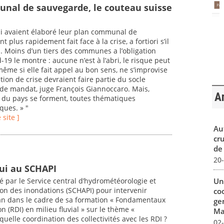
nal de sauvegarde, le couteau suisse
 avaient élaboré leur plan communal de
 plus rapidement fait face à la crise, a fortiori s’il
". Moins d’un tiers des communes a l’obligation
-19 le montre : aucune n’est à l’abri, le risque peut
, même si elle fait appel au bon sens, ne s’improvise
tion de crise devraient faire partie du socle
de mandat, juge François Giannoccaro. Mais,
Ar
s du pays se forment, toutes thématiques
ques. » "
e site ]
Au
cr
de
20
ui au SCHAPI
Un
ité par le Service central d’hydrométéorologie et
ion des inondations (SCHAPI) pour intervenir
co
 an dans le cadre de sa formation « Fondamentaux
ge
 (RDI) en milieu fluvial » sur le thème «
Mar
uelle coordination des collectivités avec les RDI ?
02