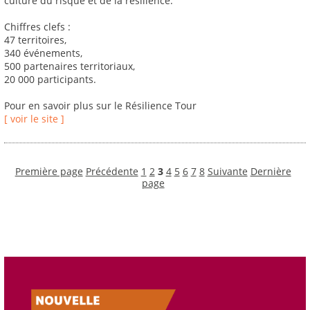
culture du risque et de la résilience.
Chiffres clefs :
47 territoires,
340 événements,
500 partenaires territoriaux,
20 000 participants.
Pour en savoir plus sur le Résilience Tour
[ voir le site ]
Première page
Précédente
1
2
3
4
5
6
7
8
Suivante
Dernière
page