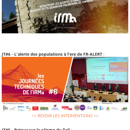
JT#6 - L'alerte des populations à l'ere de FR-ALERT
:
>> REVOIR LES INTERVENTIONS <<
JT#5 - Retour sur le séisme du Teil
: