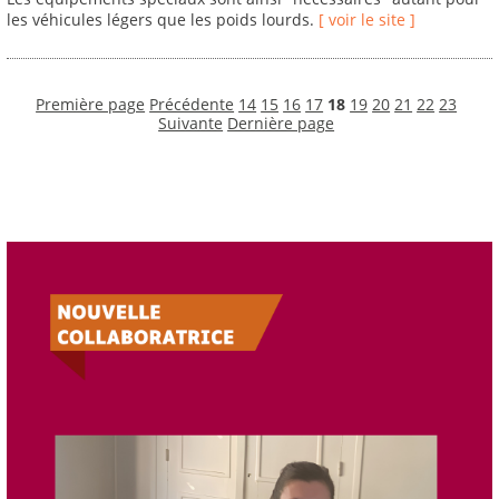
les véhicules légers que les poids lourds.
[ voir le site ]
Première page
Précédente
14
15
16
17
18
19
20
21
22
23
Suivante
Dernière page