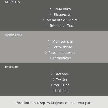
NOS SITES
IRMa Infos
Risques.tv
Mémento du Maire
Résilience Tour
ADHERENTS
Mon compte
Lettre d'info
Revue de presse
Formations
RESEAUX
Facebook
Twitter
You Tube
Linkedin
L'Institut des Risques Majeurs est soutenu par :