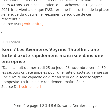
fonctionnement des réacteurs de 900 MWe d’EDF au-delà de
leurs 40 ans. Cette consultation, qui s'achèvera le 15 janvier
2021, intervient alors que l’ASN termine l’instruction de la phase
générique du quatrième réexamen périodique de ces
réacteurs."
Source ASN
[ voir le site ]
26/11/2020
Isère / Les Avenières Veyrins-Thuellin : une
fuite d'azote rapidement maîtrisée dans une
entreprise
"Dans la nuit du mercredi 25 au jeudi 26 novembre, vers 4h30,
les secours ont été appelés pour une fuite d'azote survenue sur
une cuve d'une capacité de 4 m³ au sein de la société Sigma
Composite. La fuite a été rapidement maîtrisée. "
Source DL
[ voir le site ]
Première page
1
2
3
4
5
6
Suivante
Dernière page