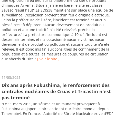
une explosion a eu lieu sur la plateforme du site de produits
chimiques Arkema. Situé à Jarrie en Isère, le site est classé
Seveso "seuil haut".Le SDIS38 maintient sur place une équipe de
surveillance. L'explosion provient d'un feu d'origine électrique.
Selon la préfecture de l'Isère, l'incident est terminé et aucun
blessé n'est à déplorer. "Aucun déversement de produit ou
pollution et aucune toxicité n'a été relevée", précise la
préfecture." La préfecture communique à 10h: "L'incident est
désormais terminé, et n'a occasionné aucune victime, aucun
déversement de produit ou pollution et aucune toxicité n'a été
relevée. Il est donc mis fin aux consignes de confinement de la
population et à toutes les mesures de coupures de circulation
aux abords du site."
[ voir le site ]
11/03/2021
Dix ans après Fukushima, le renforcement des
centrales nucléaires de Cruas et Tricastin n'est
pas terminé
"Le 11 mars 2011, un séisme et un tsunami provoquent à
Fukushima au Japon le pire accident nucléaire mondial depuis
Tchernobyl. En France, l'Autorité de Sûreté Nucléaire exige d'EDF