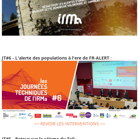
JT#6 - L'alerte des populations à l'ere de FR-ALERT
:
>> REVOIR LES INTERVENTIONS <<
JT#5 - Retour sur le séisme du Teil
: