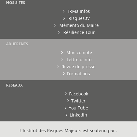
NOS SITES
IRMa Infos
Risques.tv
Mémento du Maire
Résilience Tour
ADHERENTS
Mon compte
Lettre d'info
Revue de presse
Formations
RESEAUX
Facebook
Twitter
You Tube
Linkedin
L'Institut des Risques Majeurs est soutenu par :