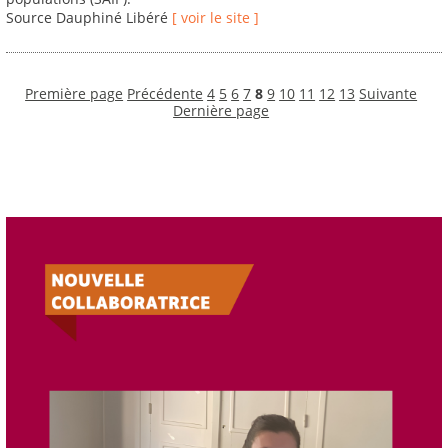
Source Dauphiné Libéré
[ voir le site ]
Première page
Précédente
4
5
6
7
8
9
10
11
12
13
Suivante
Dernière page