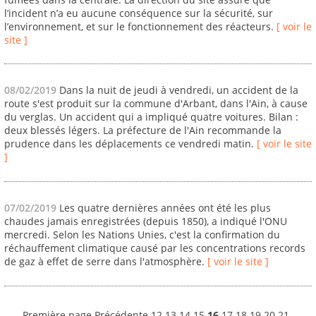
l’incident n’a eu aucune conséquence sur la sécurité, sur
l’environnement, et sur le fonctionnement des réacteurs.
[ voir le
site ]
08/02/2019
Dans la nuit de jeudi à vendredi, un accident de la
route s'est produit sur la commune d'Arbant, dans l'Ain, à cause
du verglas. Un accident qui a impliqué quatre voitures. Bilan :
deux blessés légers. La préfecture de l'Ain recommande la
prudence dans les déplacements ce vendredi matin.
[ voir le site
]
07/02/2019
Les quatre dernières années ont été les plus
chaudes jamais enregistrées (depuis 1850), a indiqué l'ONU
mercredi. Selon les Nations Unies, c'est la confirmation du
réchauffement climatique causé par les concentrations records
de gaz à effet de serre dans l'atmosphère.
[ voir le site ]
Première page
Précédente
12
13
14
15
16
17
18
19
20
21