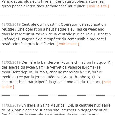
Paris depuis plusieurs hivers… Ces catastrophes naturelles,
qu’on pensait rarissimes, semblent se multiplier.
[ voir le site ]
18/02/2019
Centrale du Tricastin : Opération de sécurisation
réussie / Une opération à haut risque a eu lieu ce week end
dans le réacteur numéro 2 de la centrale nucléaire du Tricastin
(Drôme) : il s'agissait de récupérer du combustible radioactif
resté coincé depuis le 3 février.
[ voir le site ]
12/02/2019
Derrière la banderole "Pour le climat, on fait quoi ?",
des élèves du lycée Camille-Vernet de Valence (Drôme) se
mobilisent depuis un mois, chaque mercredi à 10 h, sur le
modèle créé par la jeune Suédoise Greta Thunberg. Et ils
comptent bien participer à la grève mondiale du 15 mars.
[ voir
le site ]
11/02/2019
En Isère, à Saint-Maurice-l’Exil, la centrale nucléaire
de St Alban a déclaré sur son site Internet un dégagement de
fumées dans la centrale. La direction du site assure que