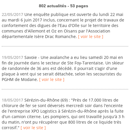
802 actualités - 53 pages
22/05/2017
Une enquête publique est ouverte du lundi 22 mai
au mardi 6 juin 2017 inclus, concernant le projet de travaux de
confortement des digues de l'Eau d'Olle sur le territoire des
communes d'Allemont et Oz en Oisans par l'Association
départementale Isère Drac Romanche.
[ voir le site ]
19/05/2017
Savoie - Une avalanche a eu lieu samedi 20 mai en
fin de journée dans le secteur de Ste Foy-Tarentaise. Un skieur
de randonnée de 36 ans est décédé. Il pourrait s'agir d'une
plaque à vent qui se serait détachée, selon les secouristes du
PGHM de Modane.
[ voir le site ]
18/05/2017
Sérézin-du-Rhône (69) : "Près de 17.000 litres de
chlorure de fer se sont déversés mercredi soir dans l'enceinte
de l'entreprise XPO Logistics à Sérézin-du-Rhône après la fuite
d'un camion citerne. Les pompiers, qui ont travaillé jusqu'à 3 h
du matin, n'ont pu récupérer que 800 litres de ce liquide très
corrosif."
[ voir le site ]