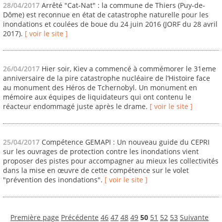
28/04/2017
Arrêté "Cat-Nat" : la commune de Thiers (Puy-de-
Dôme) est reconnue en état de catastrophe naturelle pour les
inondations et coulées de boue du 24 juin 2016 (JORF du 28 avril
2017).
[ voir le site ]
26/04/2017
Hier soir, Kiev a commencé à commémorer le 31eme
anniversaire de la pire catastrophe nucléaire de l’Histoire face
au monument des Héros de Tchernobyl. Un monument en
mémoire aux équipes de liquidateurs qui ont contenu le
réacteur endommagé juste après le drame.
[ voir le site ]
25/04/2017
Compétence GEMAPI : Un nouveau guide du CEPRI
sur les ouvrages de protection contre les inondations vient
proposer des pistes pour accompagner au mieux les collectivités
dans la mise en œuvre de cette compétence sur le volet
"prévention des inondations".
[ voir le site ]
Première page
Précédente
46
47
48
49
50
51
52
53
Suivante