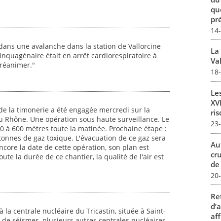
qu
pré
14
ans une avalanche dans la station de Vallorcine
La
nquagénaire était en arrêt cardiorespiratoire à
Val
 réanimer."
18
Le
XVI
de la timonerie a été engagée mercredi sur la
ris
u Rhône. Une opération sous haute surveillance. Le
23
0 à 600 mètres toute la matinée. Prochaine étape :
onnes de gaz toxique. L'évacuation de ce gaz sera
Au
core la date de cette opération, son plan est
cr
te la durée de ce chantier, la qualité de l'air est
de
20
Re
d’
à la centrale nucléaire du Tricastin, située à Saint-
aff
 de séismes, plusieurs autres centrales nucléaires