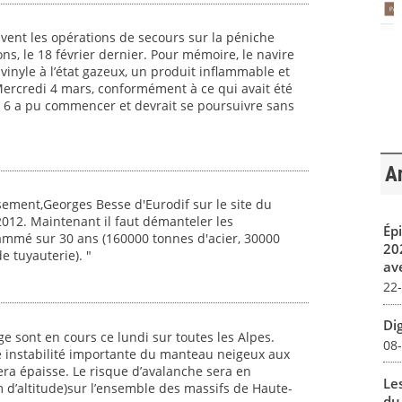
uivent les opérations de secours sur la péniche
ns, le 18 février dernier. Pour mémoire, le navire
vinyle à l’état gazeux, un produit inflammable et
 Mercredi 4 mars, conformément à ce qui avait été
° 6 a pu commencer et devrait se poursuivre sans
Ar
sement,Georges Besse d'Eurodif sur le site du
2012. Maintenant il faut démanteler les
Ép
grammé sur 30 ans (160000 tonnes d'acier, 30000
20
 tuyauterie). "
av
22
Dig
e sont en cours ce lundi sur toutes les Alpes.
08
e instabilité importante du manteau neigeux aux
era épaisse. Le risque d’avalanche sera en
Le
 d’altitude)sur l’ensemble des massifs de Haute-
du