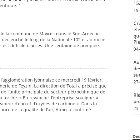
15
entique. "
19
Cr
él
ef de la commune de Mayres dans le Sud-Ardèche
qu
t déclenché le long de la Nationale 102 et au moins
Pie
 est difficile d'accès. Une centaine de pompiers
04
Au
de
su
l’agglomération lyonnaise ce mercredi 19 février.
27
nerie de Feyzin. La direction de Total a précisé que
t de l’unité principale du secteur pétrochimique de
Ris
la torche. » En revanche, l’entreprise souligne, «
pro
apeur d’eau et d’oxydes de carbone ». Dans la
23
lance de la qualité de l’air, Atmo, a confirmé
Déc