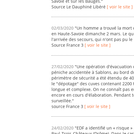
Savoie et sur les Bauges."
Source Le Dauphiné Libéré
[ voir le site ]
02/03/2020
"Un homme a trouvé la mort d
en Haute-Savoie dimanche 2 mars. Le qui
l'arrivée des secours, qui n'ont pas pu le
Source France 3
[ voir le site ]
27/02/2020
"Une opération d'évacuation 
péniche accidentée à Sablons, au bord d
périmètre de sécurité a été étendu de 40
le "dépotage" des cuves contenant 2200 t
longue et complexe. On ne connaît pas en
encore en cours d'élaboration. Pendant tou
surveillée."
source France 3
[ voir le site ]
24/02/2020
"EDF a identifié un « risque » 
Paul-Trois-Châteaux (Drôme). Dans le cas