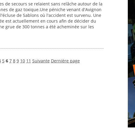
es de secours se relaient sans relâche autour de la
nnes de gaz toxique.Une péniche venant d'Avignon
 l'écluse de Sablons où l'accident est survenu. Une
iée est actuellement en cours afin de décider du
 une grue de 300 tonnes a été acheminée sur les
4
5
6
7
8
9
10
11
Suivante
Dernière page