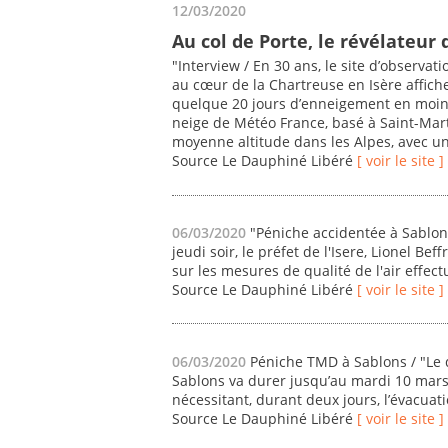
12/03/2020
Au col de Porte, le révélateur 
"Interview / En 30 ans, le site d’observat
au cœur de la Chartreuse en Isère affic
quelque 20 jours d’enneigement en moins.
neige de Météo France, basé à Saint-Marti
moyenne altitude dans les Alpes, avec u
Source Le Dauphiné Libéré
[ voir le site ]
06/03/2020
"Péniche accidentée à Sablons
jeudi soir, le préfet de l'Isere, Lionel Be
sur les mesures de qualité de l'air effec
Source Le Dauphiné Libéré
[ voir le site ]
06/03/2020
Péniche TMD à Sablons / "Le 
Sablons va durer jusqu’au mardi 10 mars.
nécessitant, durant deux jours, l’évacuat
Source Le Dauphiné Libéré
[ voir le site ]