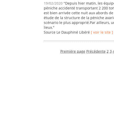
19/02/2020
"Depuis hier matin, les équip
péniche accidenté transportant 2 200 to
est bien arrivée cette nuit aux abords de
étude de la structure de la péniche avar
scénario le plus approprié.Par ailleurs,
lieux."
Source Le Dauphiné Libéré
[ voir le site ]
Première page
Précédente
2
3