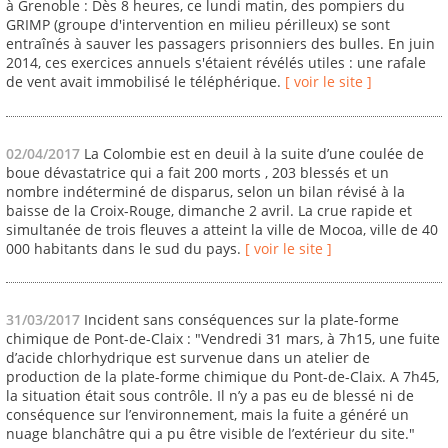
à Grenoble : Dès 8 heures, ce lundi matin, des pompiers du
GRIMP (groupe d'intervention en milieu périlleux) se sont
entraînés à sauver les passagers prisonniers des bulles. En juin
2014, ces exercices annuels s'étaient révélés utiles : une rafale
de vent avait immobilisé le téléphérique.
[ voir le site ]
02/04/2017
La Colombie est en deuil à la suite d’une coulée de
boue dévastatrice qui a fait 200 morts , 203 blessés et un
nombre indéterminé de disparus, selon un bilan révisé à la
baisse de la Croix-Rouge, dimanche 2 avril. La crue rapide et
simultanée de trois fleuves a atteint la ville de Mocoa, ville de 40
000 habitants dans le sud du pays.
[ voir le site ]
31/03/2017
Incident sans conséquences sur la plate-forme
chimique de Pont-de-Claix : "Vendredi 31 mars, à 7h15, une fuite
d’acide chlorhydrique est survenue dans un atelier de
production de la plate-forme chimique du Pont-de-Claix. A 7h45,
la situation était sous contrôle. Il n’y a pas eu de blessé ni de
conséquence sur l’environnement, mais la fuite a généré un
nuage blanchâtre qui a pu être visible de l’extérieur du site."