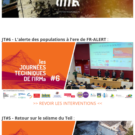
JT#6 - L'alerte des populations à l'ere de FR-ALERT
:
>> REVOIR LES INTERVENTIONS <<
JT#5 - Retour sur le séisme du Teil
: