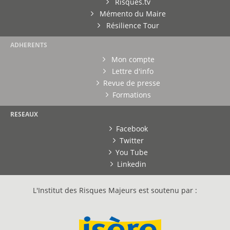
Risques.tv
Mémento du Maire
Résilience Tour
ADHERENTS
Mon compte
Lettre d'info
Revue de presse
Formations
RESEAUX
Facebook
Twitter
You Tube
Linkedin
L'Institut des Risques Majeurs est soutenu par :