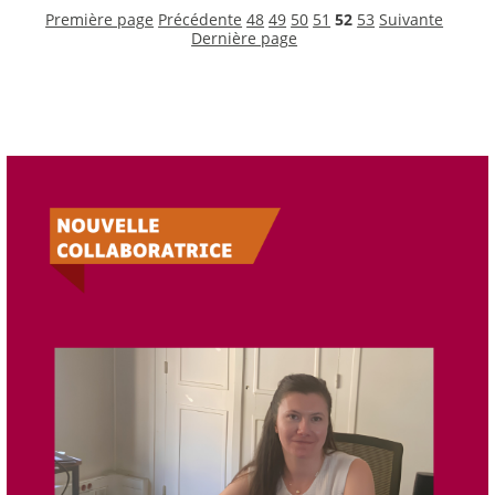
Première page
Précédente
48
49
50
51
52
53
Suivante
Dernière page