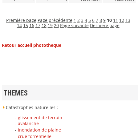
Première page
Page précédente
1
2
3
4
5
6
7
8
9
10
11
12
13
14
15
16
17
18
19
20
Page suivante
Dernière page
Retour accueil phototheque
THEMES
Catastrophes naturelles :
-
glissement de terrain
-
avalanche
-
inondation de plaine
-
crue torrentielle