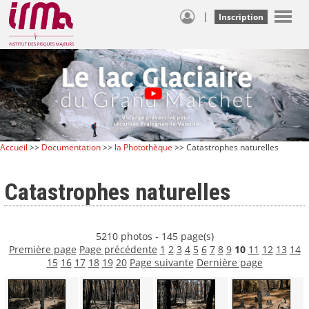
|
Inscription
Accueil
>>
Documentation
>>
la Photothèque
>> Catastrophes naturelles
Catastrophes naturelles
5210 photos - 145 page(s)
Première page
Page précédente
1
2
3
4
5
6
7
8
9
10
11
12
13
14
15
16
17
18
19
20
Page suivante
Dernière page