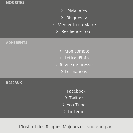
NOS SITES
IRMa Infos
Risques.tv
Mémento du Maire
Résilience Tour
ADHERENTS
Mon compte
Lettre d'info
Revue de presse
Formations
RESEAUX
Facebook
Twitter
You Tube
Linkedin
L'Institut des Risques Majeurs est soutenu par :