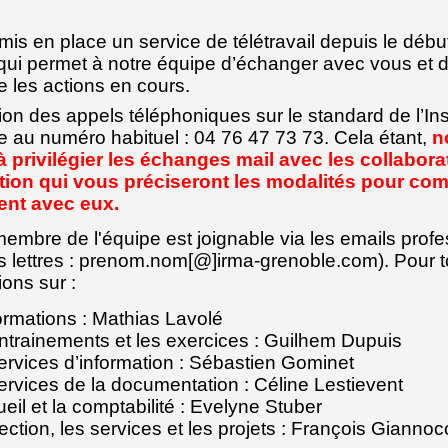
mis en place un service de télétravail depuis le débu
ui permet à notre équipe d’échanger avec vous et 
e les actions en cours.
ion des appels téléphoniques sur le standard de l’Inst
 au numéro habituel : 04 76 47 73 73. Cela étant,
n
à privilégier les échanges mail avec les collabor
ation qui vous préciseront les modalités pour c
ent avec eux.
mbre de l'équipe est joignable via les emails profe
es lettres : prenom.nom[@]irma-grenoble.com). Pour 
ions sur :
formations : Mathias Lavolé
entrainements et les exercices : Guilhem Dupuis
services d’information : Sébastien Gominet
ervices de la documentation : Céline Lestievent
ueil et la comptabilité : Evelyne Stuber
rection, les services et les projets : François Gianno