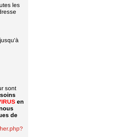
utes les
dresse
jusqu'à
ur sont
esoins
IRUS
en
 nous
ques de
her.php?