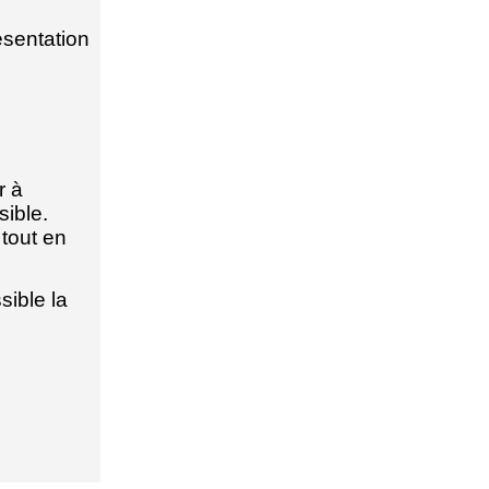
ésentation
r à
ible.
tout en
sible la