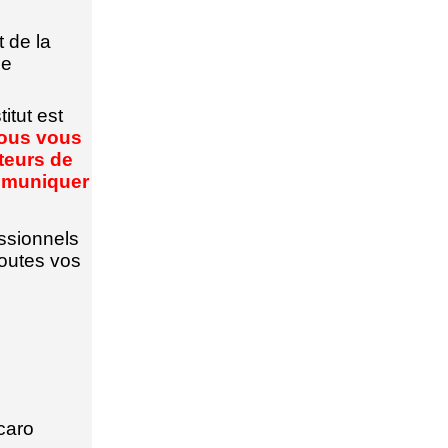
t de la
de
itut est
ous vous
ateurs de
ommuniquer
ssionnels
toutes vos
ccaro