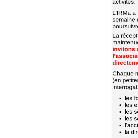
activités.
L’IRMa a 
semaine q
poursuivr
La récept
maintenue
invitons 
l’associ
directem
Chaque me
(en petit
interrogat
les 
les 
les 
les s
l’acc
la di