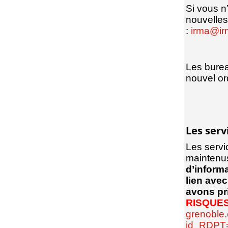
Si vous n
nouvelles
:
irma@ir
Les burea
nouvel or
Les serv
Les servic
mainten
d’informa
lien avec
avons pri
RISQUES
grenoble
id_RDPT