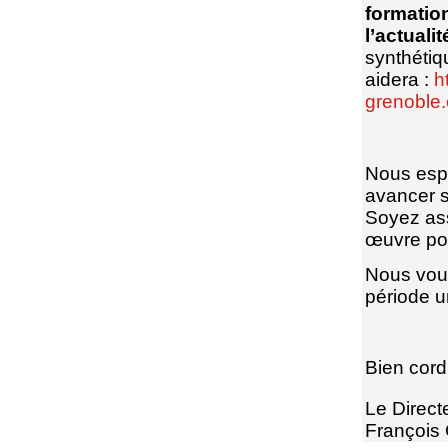
formatio
l’actuali
synthétiq
aidera :
h
grenoble.
Nous esp
avancer s
Soyez ass
œuvre pour
Nous vous
période u
Bien cord
Le Direct
François