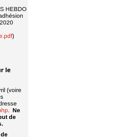
QUES HEBDO
d’adhésion
 2020
e.pdf
)
r le
il (voire
es
adresse
php
.
Ne
but de
s.
 de