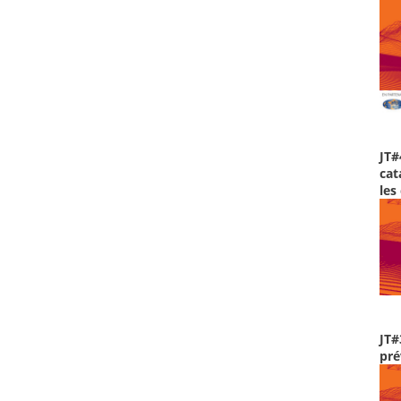
JT#
cat
les
JT#
pré