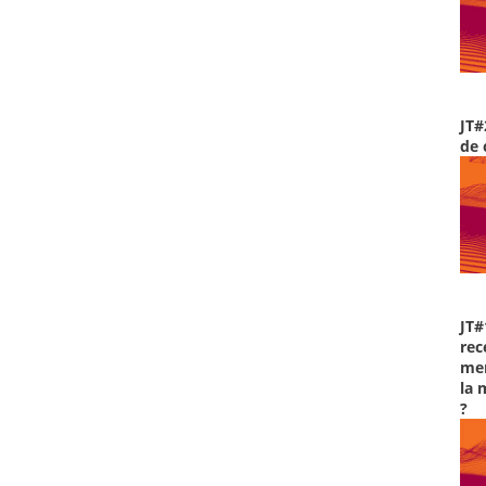
JT#
de 
JT#
rec
men
la 
?