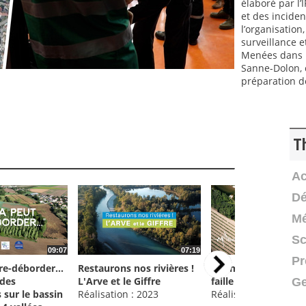
élaboré par l
et des inciden
l’organisation
surveillance e
Menées dans l
Sanne-Dolon, 
préparation de
T
Ac
Dé
Mé
Sc
09:07
07:19
Pr
 re-déborder...
Restaurons nos rivières !
Séisme du Teil - #1 
 des
L'Arve et le Giffre
faille
Ge
 sur le bassin
Réalisation : 2023
Réalisation : 2022