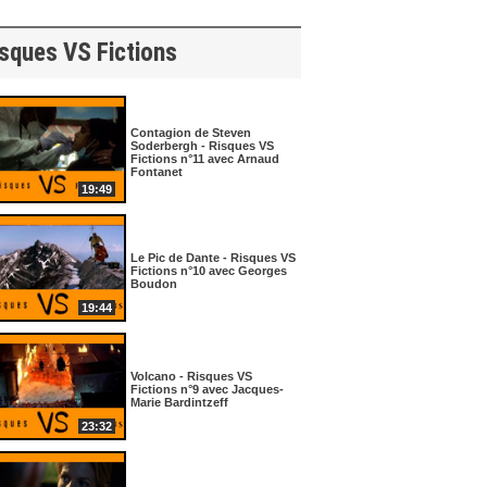
Réalisation : 2019
au cœur des territoires
Réalisation : 2019
sques VS Fictions
Contagion de Steven
Soderbergh - Risques VS
Fictions n°11 avec Arnaud
Fontanet
19:49
00:40
01:46
04:42
Le Pic de Dante - Risques VS
Fictions n°10 avec Georges
23
Résilience TOUR - L'esprit
Restauration des terrains
Boudon
et les valeurs qui animent
en montagne : l'ONF en
19:44
notre collectif !
mission contre les
Réalisation : 2023
avalanches
Réalisation : 2022
Volcano - Risques VS
Fictions n°9 avec Jacques-
Marie Bardintzeff
23:32