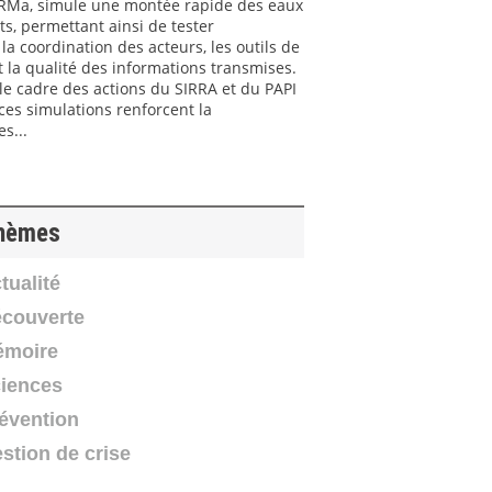
’IRMa, simule une montée rapide des eaux
ts, permettant ainsi de tester
, la coordination des acteurs, les outils de
t la qualité des informations transmises.
e cadre des actions du SIRRA et du PAPI
ces simulations renforcent la
s...
hèmes
tualité
couverte
moire
iences
11:44
06:34
05:46
évention
La
#0 - Trames Vertes &
#1 - La restauration du
Bleues : La vie au cœur
Drac amont - Trames
stion de crise
des territoires
Vertes & Bleues : La vie