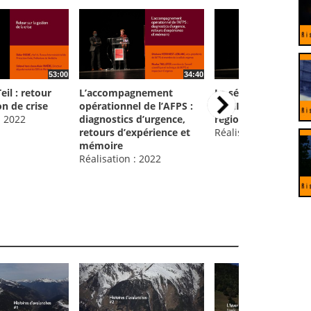
53:00
34:40
il : retour
L’accompagnement
Le séisme du Teil, u
on de crise
opérationnel de l’AFPS :
OVNI dans la sismic
: 2022
diagnostics d’urgence,
régionale ?
retours d’expérience et
Réalisation : 2022
mémoire
Réalisation : 2022