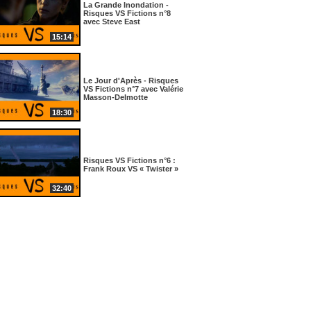
La Grande Inondation -
Risques VS Fictions n°8
avec Steve East
15:14
38:42
41:53
34:12
Le Jour d'Après - Risques
VS Fictions n°7 avec Valérie
n
Les centrales nucléaires
Une « mission séisme »
Masson-Delmotte
ité
de la région face au
pour piloter la phase de
18:30
risque sismique
reconstruction
Réalisation : 2022
Réalisation : 2022
Risques VS Fictions n°6 :
Frank Roux VS « Twister »
32:40