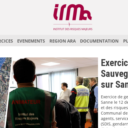
RCICES
EVENEMENTS
REGION ARA
DOCUMENTATION
P
Exerci
Sauveg
sur Sa
Exercice de ge
Sanne le 12 dé
et des risques
Communal de S
agents, servic
(SDIS, gendarme