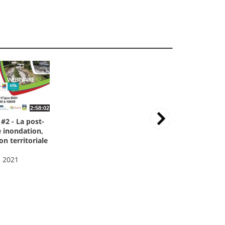
2:58:02
2 - La post-
 inondation,
on territoriale
: 2021