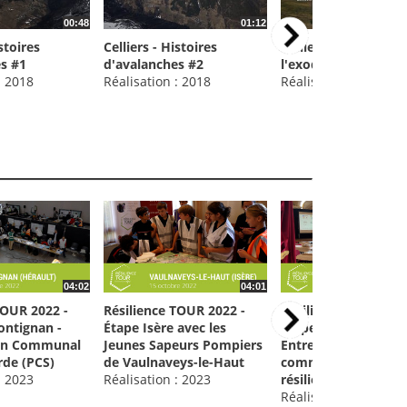
00:48
01:12
istoires
Celliers - Histoires
Celliers - l'hiver 196
s #1
d'avalanches #2
l'exode
: 2018
Réalisation : 2018
Réalisation : 2018
04:02
04:01
TOUR 2022 -
Résilience TOUR 2022 -
Résilience TOUR 202
ontignan -
Étape Isère avec les
Étape du Var -
lan Communal
Jeunes Sapeurs Pompiers
Entreprises, ERP,
rde (PCS)
de Vaulnaveys-le-Haut
comment être plus
: 2023
Réalisation : 2023
résilient face aux ri
Réalisation : 2023