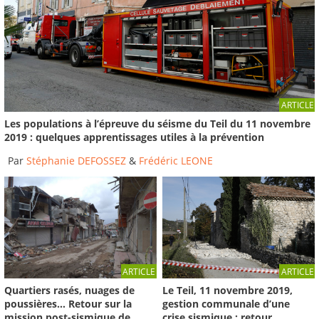
Explique moi... le séisme du Teil
2022
-
Institut des Risques Majeurs
07:27
Séisme du Teil - #1 La faille
ARTICLE
2022
-
Institut des Risques Majeurs
Les populations à l’épreuve du séisme du Teil du 11 novembre
2019 : quelques apprentissages utiles à la prévention
11:44
Par
Stéphanie DEFOSSEZ
&
Frédéric LEONE
ARTICLE
ARTICLE
Le Teil, 11 novembre 2019,
Quartiers rasés, nuages de
gestion communale d’une
poussières… Retour sur la
crise sismique : retour
mission post-sismique de