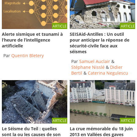
ARTICLE
ARTICLE
Alerte sismique et tsunami à
SEISAid-Antilles : Un outil
l’heure de l’intelligence
pour anticiper la réponse de
artificielle
sécurité-civile face aux
séismes
Par
Quentin Bletery
Par
Samuel Auclair
&
Stéphane Nisslé
&
Didier
Bertil
&
Caterina Negulescu
ARTICLE
ARTICLE
Le Séisme du Teil : quelles
La crue mémorable du 18 juin
sont la ou les causes de son
2013 en Vallées des gaves