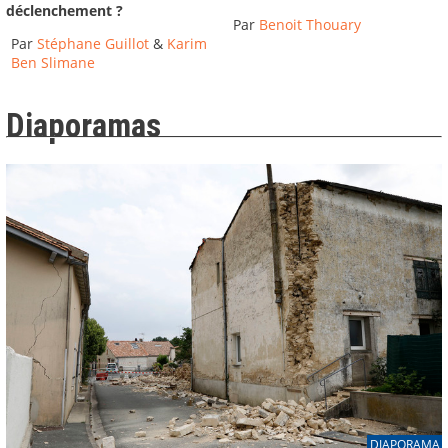
déclenchement ?
Par
Benoit Thouary
Par
Stéphane Guillot
&
Karim
Ben Slimane
Diaporamas
DIAPORAMA