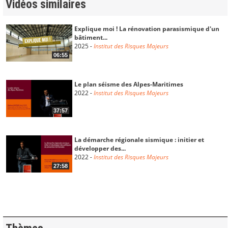
Vidéos similaires
Explique moi ! La rénovation parasismique d'un
bâtiment...
2025
-
Institut des Risques Majeurs
06:55
Le plan séisme des Alpes-Maritimes
2022
-
Institut des Risques Majeurs
37:57
La démarche régionale sismique : initier et
développer des...
2022
-
Institut des Risques Majeurs
27:58
Les leçons du séisme du Teil
2022
-
Institut des Risques Majeurs
35:59