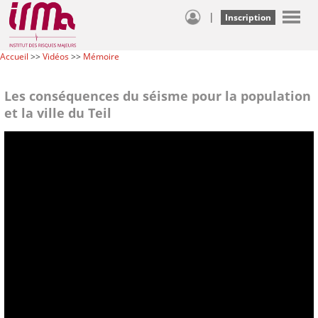
|
Inscription
Accueil
>>
Vidéos
>>
Mémoire
Les conséquences du séisme pour la population
et la ville du Teil