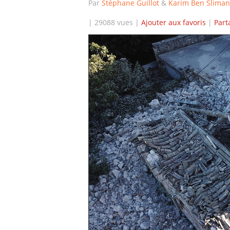
Par
Stéphane Guillot
&
Karim Ben Slima
| 29088 vues |
Ajouter aux favoris
|
Part