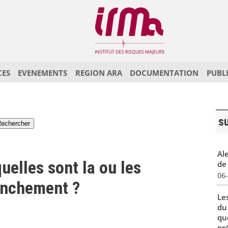
CES
EVENEMENTS
REGION ARA
DOCUMENTATION
PUBL
s
Al
quelles sont la ou les
de 
06
enchement ?
Le
du
qu
pré