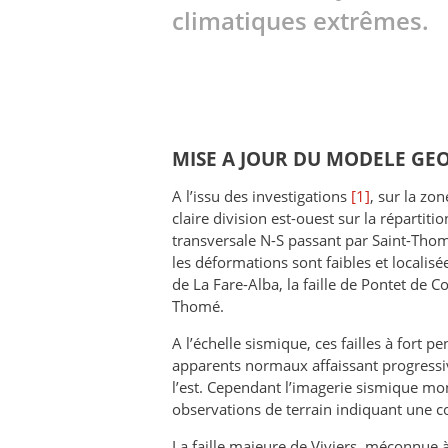
climatiques extrêmes.
MISE A JOUR DU MODELE GE
A l’issu des investigations
[1]
, sur la zo
claire division est-ouest sur la répartiti
transversale N-S passant par Saint-Thomé
les déformations sont faibles et localisé
de La Fare-Alba, la faille de Pontet de Cou
Thomé.
A l’échelle sismique, ces failles à fort 
apparents normaux affaissant progressi
l’est. Cependant l’imagerie sismique mon
observations de terrain indiquant une 
La faille majeure de Viviers, méconnue à 