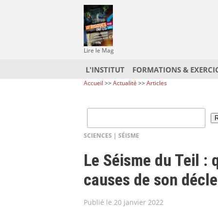
Lire le Mag
L'INSTITUT
FORMATIONS & EXERCI
Accueil
>>
Actualité
>>
Articles
SCIENCES
|
SÉISME
Le Séisme du Teil : 
causes de son décl
Publié le 20 janvier 2022