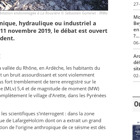
27
abitation endommagée à La Rouvière © Sébastien Gominet - IRMa
Mo
nique, hydraulique ou industriel a
Be
en
 11 novembre 2019, le débat est ouvert
?...
ndent.
06
E
Ar
dé
 vallée du Rhône, en Ardèche, les habitants du
sit
nt un bruit assourdissant et sont violemment
02
s fort tremblement de terre enregistré sur le
cale (MLv) 5,4 et de magnitude de moment (MW)
complètement le village d'Arette, dans les Pyrénées
O
les scientifiques s'interrogent : dans la zone
ique de LafargeHolcim dont on a extrait un grand
on de l’origine anthropique de ce séisme est dès