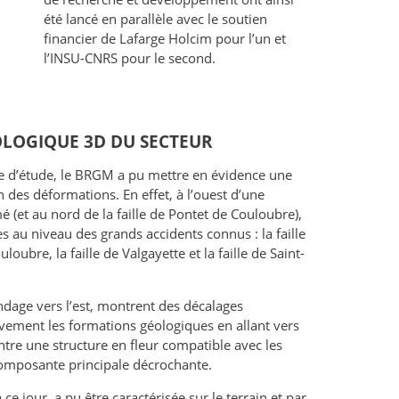
été lancé en parallèle avec le soutien
financier de Lafarge Holcim pour l’un et
l’INSU-CNRS pour le second.
OLOGIQUE 3D DU SECTEUR
ne d’étude, le BRGM a pu mettre en évidence une
on des déformations. En effet, à l’ouest d’une
 (et au nord de la faille de Pontet de Couloubre),
es au niveau des grands accidents connus : la faille
loubre, la faille de Valgayette et la faille de Saint-
pendage vers l’est, montrent des décalages
vement les formations géologiques en allant vers
tre une structure en fleur compatible avec les
composante principale décrochante.
ce jour, a pu être caractérisée sur le terrain et par