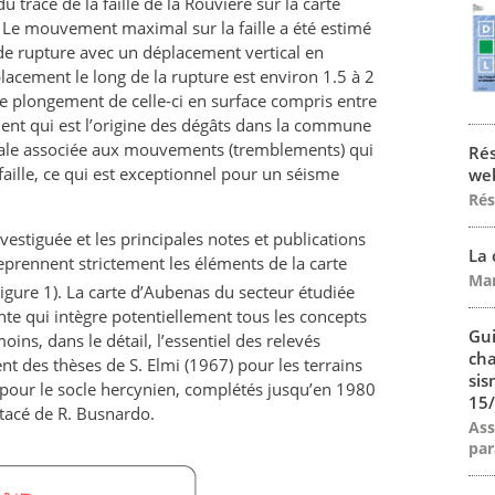
 tracé de la faille de la Rouvière sur la carte
. Le mouvement maximal sur la faille a été estimé
de rupture avec un déplacement vertical en
lacement le long de la rupture est environ 1.5 à 2
de plongement de celle-ci en surface compris entre
ment qui est l’origine des dégâts dans la commune
ticale associée aux mouvements (tremblements) qui
Rés
faille, ce qui est exceptionnel pour un séisme
web
Rés
estiguée et les principales notes et publications
La 
eprennent strictement les éléments de la carte
Mar
ure 1). La carte d’Aubenas du secteur étudiée
ente qui intègre potentiellement tous les concepts
Gui
s, dans le détail, l’essentiel des relevés
cha
t des thèses de S. Elmi (1967) pour les terrains
sis
 pour le socle hercynien, complétés jusqu’en 1980
15/
étacé de R. Busnardo.
Ass
par