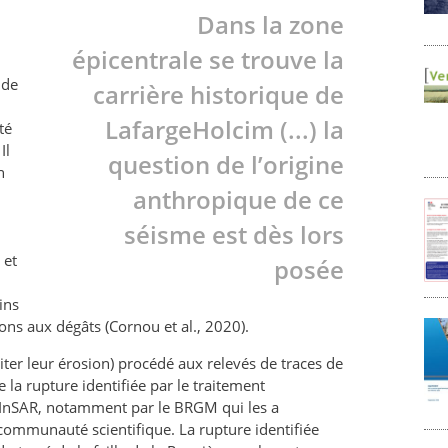
Dans la zone
épicentrale se trouve la
 de
carrière historique de
LafargeHolcim (...) la
té
Il
question de l’origine
n
anthropique de ce
séisme est dès lors
 et
posée
ins
ions aux dégâts (Cornou et al., 2020).
ter leur érosion) procédé aux relevés de traces de
e la rupture identifiée par le traitement
s InSAR, notamment par le BRGM qui les a
communauté scientifique. La rupture identifiée