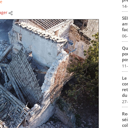
ne
14
ager
SEI
ant
fac
06
Qu
po
po
11
Le
co
re
du 
27
Re
sé
col