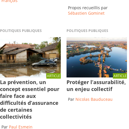
François
Propos recueillis par
Sébastien Gominet
POLITIQUES PUBLIQUES
POLITIQUES PUBLIQUES
ARTICLE
ARTICLE
Protéger l’assurabilité,
La prévention, un
un enjeu collectif
concept essentiel pour
faire face aux
Par
Nicolas Bauduceau
difficultés d’assurance
de certaines
collectivités
Par
Paul Esmein