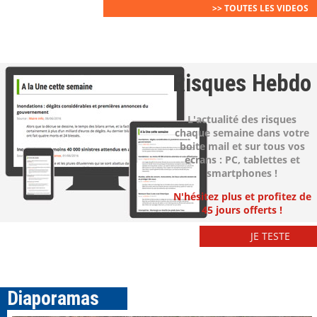
>> TOUTES LES VIDEOS
Risques Hebdo
L'actualité des risques
chaque semaine dans votre
boite mail et sur tous vos
écrans : PC, tablettes et
smartphones !
N'hésitez plus et profitez de
45 jours offerts !
JE TESTE
Diaporamas