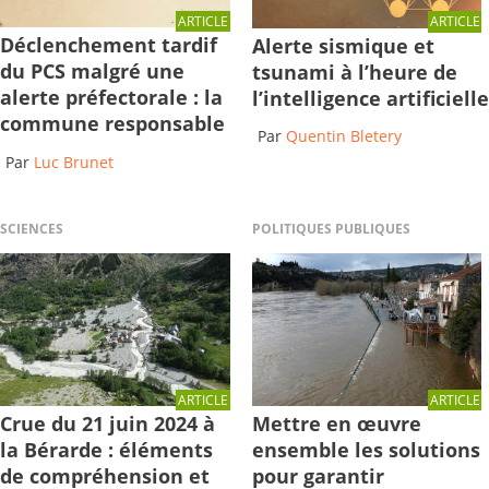
ARTICLE
ARTICLE
Déclenchement tardif
Alerte sismique et
du PCS malgré une
tsunami à l’heure de
alerte préfectorale : la
l’intelligence artificielle
commune responsable
Par
Quentin Bletery
Par
Luc Brunet
SCIENCES
POLITIQUES PUBLIQUES
ARTICLE
ARTICLE
Crue du 21 juin 2024 à
Mettre en œuvre
la Bérarde : éléments
ensemble les solutions
de compréhension et
pour garantir