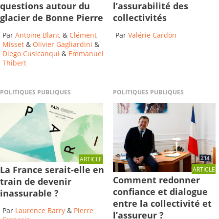
questions autour du
l’assurabilité des
glacier de Bonne Pierre
collectivités
Par
Antoine Blanc
&
Clément
Par
Valérie Cardon
Misset
&
Olivier Gagliardini
&
Diego Cusicanqui
&
Emmanuel
Thibert
POLITIQUES PUBLIQUES
POLITIQUES PUBLIQUES
ARTICLE
La France serait-elle en
ARTICLE
Comment redonner
train de devenir
confiance et dialogue
inassurable ?
entre la collectivité et
Par
Laurence Barry
&
Pierre
l’assureur ?