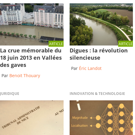
ARTICLE
ARTICLE
La crue mémorable du
Digues : la révolution
18 juin 2013 en Vallées
silencieuse
des gaves
Par
Éric Landot
Par
Benoit Thouary
JURIDIQUE
INNOVATION & TECHNOLOGIE