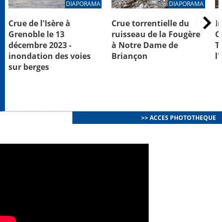
DIAPORAMA
DIAPORAMA
Crue de l'Isère à
Crue torrentielle du
I
Grenoble le 13
ruisseau de la Fougère
C
décembre 2023 -
à Notre Dame de
T
inondation des voies
Briançon
l
sur berges
>> ACCES PHOTOTHEQUE