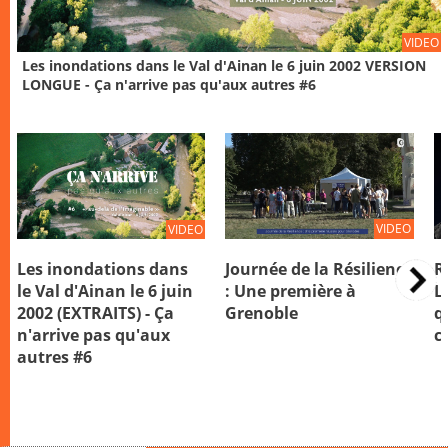
VIDEO
Les inondations dans le Val d'Ainan le 6 juin 2002 VERSION
LONGUE - Ça n'arrive pas qu'aux autres #6
VIDEO
VIDEO
Journée de la Résilience
Les inondations dans
R
: Une première à
le Val d'Ainan le 6 juin
L
Grenoble
2002 (EXTRAITS) - Ça
q
n'arrive pas qu'aux
co
autres #6