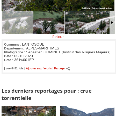
Retour
LANTOSQUE
Commune :
ALPES-MARITIMES
Département :
:
Sébastien GOMINET (Institut des Risques Majeurs)
Photographe
:
05/10/2020
Date
:
361w001EP
Cote
| vue 8451 fois |
Ajouter aux favoris
|
Partager
Les derniers reportages pour : crue
torrentielle