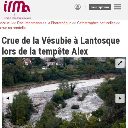
|
Inscription
Accueil
>>
Documentation
>>
la Photothèque
>>
Catastrophes naturelles
>>
crue torrentielle
Crue de la Vésubie à Lantosque
lors de la tempête Alex