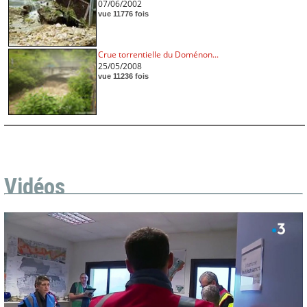
07/06/2002
vue 11776 fois
Crue torrentielle du Doménon...
25/05/2008
vue 11236 fois
Vidéos