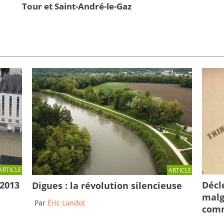
Tour et Saint-André-le-Gaz
ARTICLE
ARTICLE
Décl
 2013
Digues : la révolution silencieuse
malg
Par
Éric Landot
comm