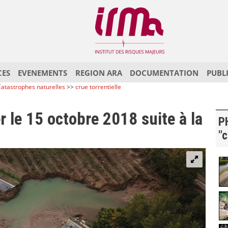
CES
EVENEMENTS
REGION ARA
DOCUMENTATION
PUBL
atastrophes naturelles
>>
crue torrentielle
er le 15 octobre 2018 suite à la
P
"c