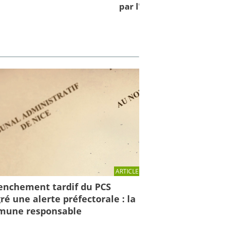
par l'IRMa et la mission 
ARTICLE
enchement tardif du PCS
ré une alerte préfectorale : la
une responsable