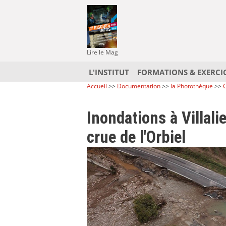
Lire le Mag
L'INSTITUT
FORMATIONS & EXERCI
Accueil
>>
Documentation
>>
la Photothèque
>>
C
Inondations à Villali
crue de l'Orbiel