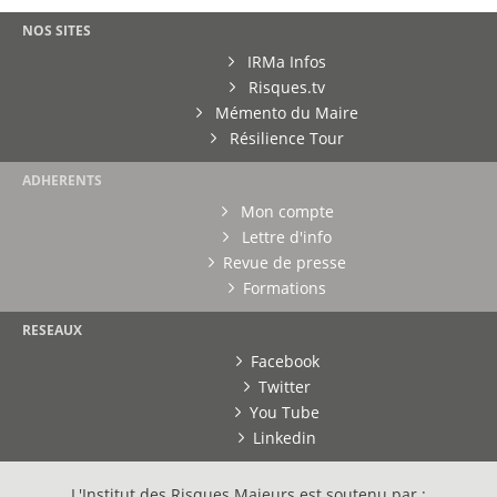
NOS SITES
IRMa Infos
Risques.tv
Mémento du Maire
Résilience Tour
ADHERENTS
Mon compte
Lettre d'info
Revue de presse
Formations
RESEAUX
Facebook
Twitter
You Tube
Linkedin
L'Institut des Risques Majeurs est soutenu par :