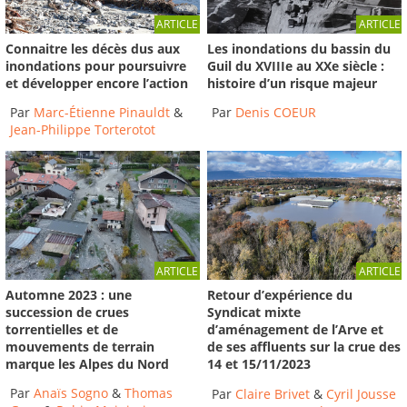
ARTICLE
ARTICLE
Connaitre les décès dus aux
Les inondations du bassin du
inondations pour poursuivre
Guil du XVIIIe au XXe siècle :
et développer encore l’action
histoire d’un risque majeur
Par
Marc-Étienne Pinauldt
&
Par
Denis COEUR
Jean-Philippe Torterotot
ARTICLE
ARTICLE
Automne 2023 : une
Retour d’expérience du
succession de crues
Syndicat mixte
torrentielles et de
d’aménagement de l’Arve et
mouvements de terrain
de ses affluents sur la crue des
marque les Alpes du Nord
14 et 15/11/2023
Par
Anaïs Sogno
&
Thomas
Par
Claire Brivet
&
Cyril Jousse