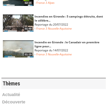
-
France 3 Alpes
02:16
Incendies en Gironde : 5 campings détruits, dont
le célèbre...
Reportage du 20/07/2022
-
France 3 Nouvelle-Aquitaine
01:49
Incendie en Gironde : le Canadair en première
ligne pour...
Reportage du 14/07/2022
-
France 3 Nouvelle-Aquitaine
01:19
Incendie à La Teste-de-Buch : le feu toujours pas
maîtrisé...
Reportage du 14/07/2022
-
France 3 Nouvelle-Aquitaine
01:23
Thèmes
Incendie en Gironde : 1500 hectares détruits sur
Actualité
la commune...
Découverte
Reportage du 13/07/2022
-
France 3 Nouvelle-Aquitaine
01:53