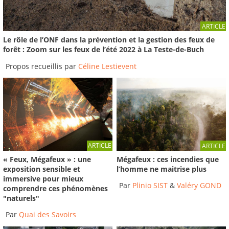
Incendie à La Teste-de-Buch en Gironde :
ARTICLE
évacuation des...
Le rôle de l’ONF dans la prévention et la gestion des feux de
Reportage du 14/07/2022
forêt : Zoom sur les feux de l’été 2022 à La Teste-de-Buch
-
France 3 Nouvelle-Aquitaine
01:40
Propos recueillis par
Céline Lestievent
ARTICLE
ARTICLE
« Feux, Mégafeux » : une
Mégafeux : ces incendies que
exposition sensible et
l’homme ne maitrise plus
immersive pour mieux
Par
Plinio SIST
&
Valéry GOND
comprendre ces phénomènes
"naturels"
Par
Quai des Savoirs