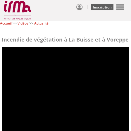
|
Inscription
Accueil
>>
Vidéos
>>
Actualité
Incendie de végétation à La Buisse et à Voreppe