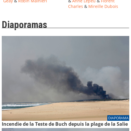
Geay
&
Robin Mainieri
&
Anne Lepeu
&
Florent
Charles
&
Mireille Dubois
Diaporamas
DIAPORAMA
Incendie de la Teste de Buch depuis la plage de la Salie