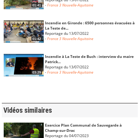
-
France 3 Nouvelle-Aquitaine
01:41
Incendie en Gironde : 6500 personnes évacuées à
La Teste de...
Reportage du 13/07/2022
-
France 3 Nouvelle-Aquitaine
01:42
Incendie à La Teste de Buch : interview du maire
Patrick...
Reportage du 13/07/2022
-
France 3 Nouvelle-Aquitaine
03:29
Incendie en Gironde : évacuation de nuit suite au
feu de...
Reportage du 13/07/2022
-
France 3 Nouvelle-Aquitaine
01:48
Vidéos similaires
Incendie en Gironde : paysage apocalyptique
Exercice Plan Communal de Sauvegarde à
après le...
Champ-sur-Drac
Reportage du 13/07/2022
Reportage du 04/07/2023