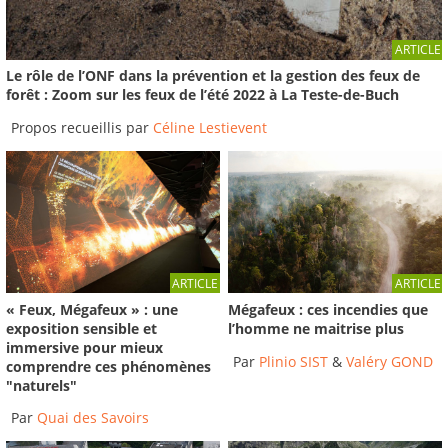
Formation au media training par le service
ARTICLE
EPISEINE et...
Le rôle de l’ONF dans la prévention et la gestion des feux de
2019
-
EPTB Seine Grands Lacs
forêt : Zoom sur les feux de l’été 2022 à La Teste-de-Buch
02:10
Propos recueillis par
Céline Lestievent
ARTICLE
ARTICLE
« Feux, Mégafeux » : une
Mégafeux : ces incendies que
exposition sensible et
l’homme ne maitrise plus
immersive pour mieux
Par
Plinio SIST
&
Valéry GOND
comprendre ces phénomènes
"naturels"
Par
Quai des Savoirs