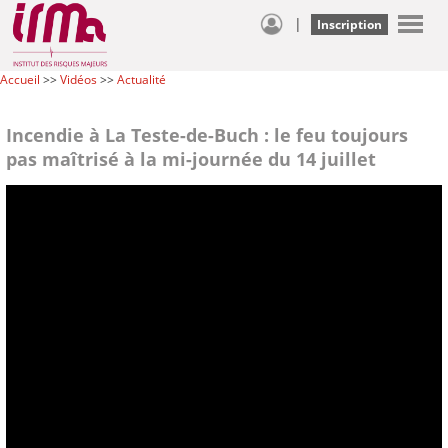
|
Inscription
Accueil
>>
Vidéos
>>
Actualité
Incendie à La Teste-de-Buch : le feu toujours
pas maîtrisé à la mi-journée du 14 juillet