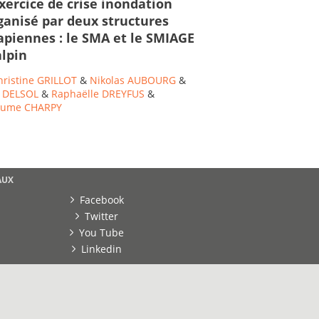
xercice de crise inondation
ganisé par deux structures
piennes : le SMA et le SMIAGE
lpin
hristine GRILLOT
&
Nikolas AUBOURG
&
 DELSOL
&
Raphaëlle DREYFUS
&
laume CHARPY
AUX
Facebook
Twitter
You Tube
Linkedin