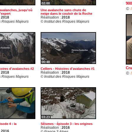
900
02:00
©
 avalanches, jusqu'où
Une avalanche sans chute de
l'expert
neige dans le couloir de la Roche
:
2018
Réalisation :
2018
es Risques Majeurs
© Institut des Risques Majeurs
00:48
Cru
stoires d'avalanches #2
Celliers - Histoires d'avalanches #1
©
:
2018
Réalisation :
2018
es Risques Majeurs
© Institut des Risques Majeurs
03:23
sode 4 : la
Séismes - épisode 3 : les origines
Réalisation :
2016
:
2016
© France 3 Alpes