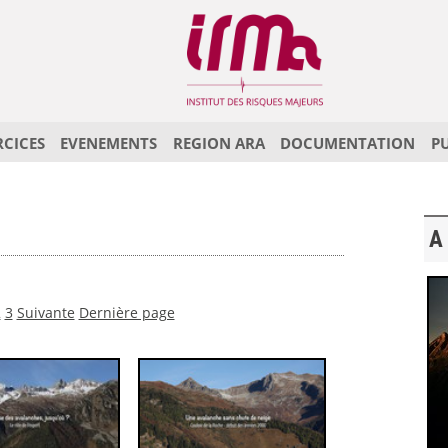
RCICES
EVENEMENTS
REGION ARA
DOCUMENTATION
P
A 
2
3
Suivante
Dernière page