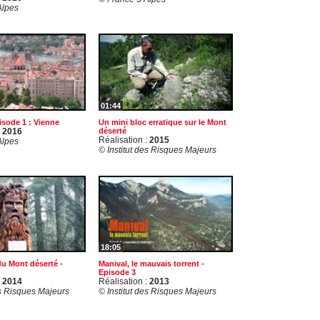
Alpes
01:44
isode 1 : Vienne
Un mini bloc erratique sur le Mont
:
2016
déserté
Réalisation :
2015
Alpes
© Institut des Risques Majeurs
18:05
Manival, le mauvais torrent -
du Mont déserté -
Episode 3
Réalisation :
2013
:
2014
© Institut des Risques Majeurs
es Risques Majeurs