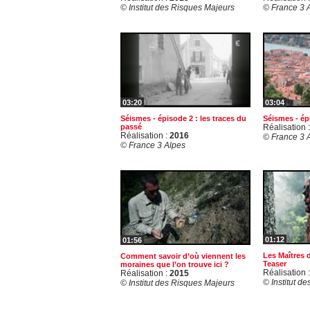
© Institut des Risques Majeurs
© France 3 
03:20
03:04
Séismes - épisode 2 : les traces du
Séismes - ép
passé
Réalisation 
Réalisation :
2016
© France 3 
© France 3 Alpes
01:12
01:56
Les Maîtres 
Comment savoir d’où viennent les
Teaser
moraines que l’on trouve ici ?
Réalisation 
Réalisation :
2015
© Institut d
© Institut des Risques Majeurs