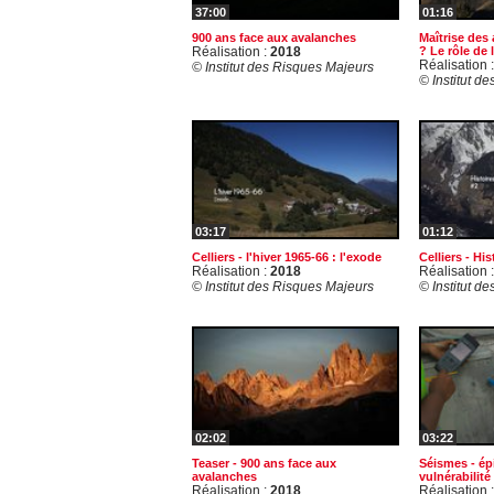
37:00
01:16
900 ans face aux avalanches
Maîtrise des
Réalisation :
2018
? Le rôle de 
Réalisation 
© Institut des Risques Majeurs
© Institut d
03:17
01:12
Celliers - l'hiver 1965-66 : l'exode
Celliers - Hi
Réalisation :
2018
Réalisation 
© Institut des Risques Majeurs
© Institut d
02:02
03:22
Teaser - 900 ans face aux
Séismes - épi
avalanches
vulnérabilité
Réalisation :
2018
Réalisation 