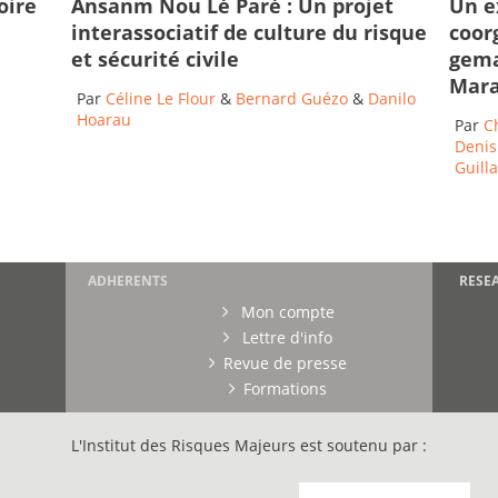
oire
Ansanm Nou Lé Paré : Un projet
Un e
interassociatif de culture du risque
coor
et sécurité civile
gema
Mara
Par
Céline Le Flour
&
Bernard Guézo
&
Danilo
Hoarau
Par
C
Denis
Guil
ADHERENTS
RESE
Mon compte
Lettre d'info
Revue de presse
Formations
L'Institut des Risques Majeurs est soutenu par :