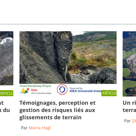
ARTICLE
ARTICLE
Témoignages, perception et
nt
Un r
gestion des risques liés aux
x du
terr
glissements de terrain
Par
D
Par
Maria Hagl