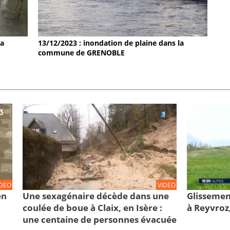
la
13/12/2023 : inondation de plaine dans la
commune de GRENOBLE
IDEO
VIDEO
en
Une sexagénaire décède dans une
Glissemen
coulée de boue à Claix, en Isère :
à Reyvroz
une centaine de personnes évacuée