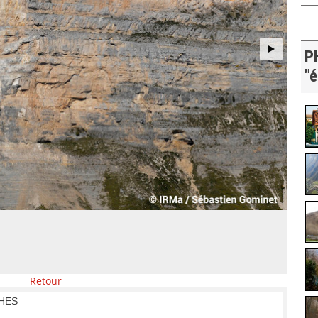
P
"
Retour
HES