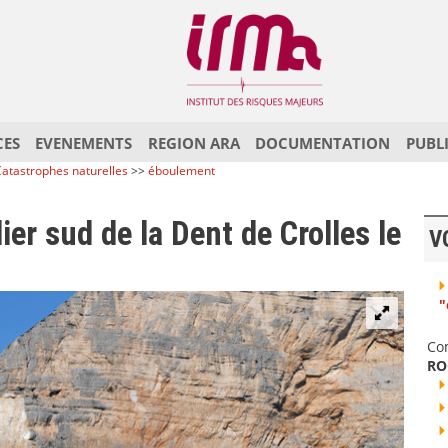
CES
EVENEMENTS
REGION ARA
DOCUMENTATION
PUBL
atastrophes naturelles
>>
éboulement
ier sud de la Dent de Crolles le
V
"
Co
RO