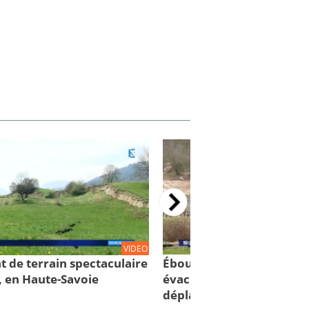
VIDEO
t de terrain spectaculaire
Éboulement de Culoz: 88
, en Haute-Savoie
évacuées... 75 personnes
déplacées!