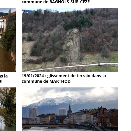
commune de BAGNOLS-SUR-CEZE
19/01/2024 : glissement de terrain dans la
s la
commune de MARTHOD
E