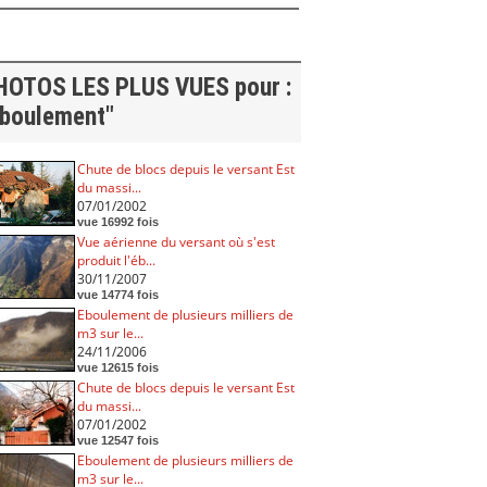
HOTOS LES PLUS VUES pour :
éboulement"
Chute de blocs depuis le versant Est
du massi...
07/01/2002
vue 16992 fois
Vue aérienne du versant où s'est
produit l'éb...
30/11/2007
vue 14774 fois
Eboulement de plusieurs milliers de
m3 sur le...
24/11/2006
vue 12615 fois
Chute de blocs depuis le versant Est
du massi...
07/01/2002
vue 12547 fois
Eboulement de plusieurs milliers de
m3 sur le...