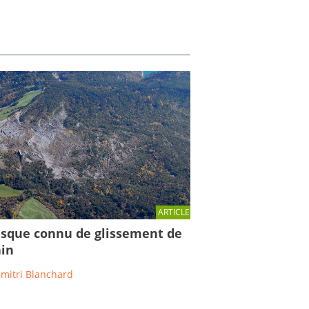
ARTICLE
isque connu de glissement de
ain
imitri Blanchard