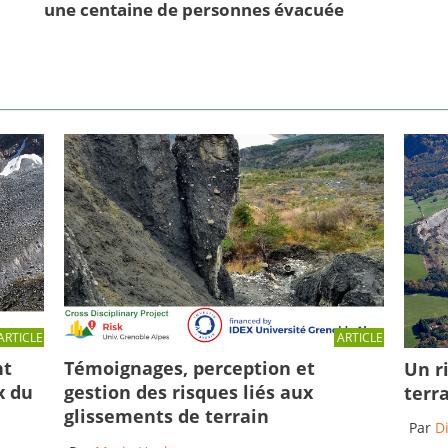
une centaine de personnes évacuée
ARTICLE
ARTICLE
Témoignages, perception et
nt
Un r
gestion des risques liés aux
x du
terr
glissements de terrain
Par
D