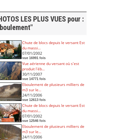
HOTOS LES PLUS VUES pour :
éboulement"
Chute de blocs depuis le versant Est
du massi...
07/01/2002
vue 16991 fois
Vue aérienne du versant où s'est
produit l'éb...
30/11/2007
vue 14771 fois
Eboulement de plusieurs milliers de
m3 sur le...
24/11/2006
vue 12613 fois
Chute de blocs depuis le versant Est
du massi...
07/01/2002
vue 12546 fois
Eboulement de plusieurs milliers de
m3 sur le...
24/11/2006