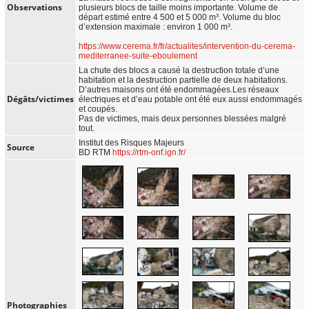
Observations
plusieurs blocs de taille moins importante. Volume de
départ estimé entre 4 500 et 5 000 m³. Volume du bloc
d’extension maximale : environ 1 000 m³.
https://www.cerema.fr/fr/actualites/intervention-du-cerema-
mediterranee-suite-eboulement
La chute des blocs a causé la destruction totale d’une
habitation et la destruction partielle de deux habitations.
D’autres maisons ont été endommagées.Les réseaux
Dégâts/victimes
électriques et d’eau potable ont été eux aussi endommagés
et coupés.
Pas de victimes, mais deux personnes blessées malgré
tout.
Institut des Risques Majeurs
Source
BD RTM
https://rtm-onf.ign.fr/
Photographies