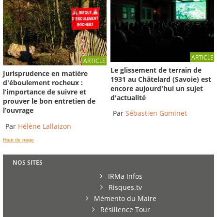
ARTICLE
ARTICLE
Le glissement de terrain de
Jurisprudence en matière
1931 au Châtelard (Savoie) est
d'éboulement rocheux :
encore aujourd'hui un sujet
l’importance de suivre et
d'actualité
prouver le bon entretien de
l’ouvrage
Par
Sébastien Gominet
Par
Hélène Lallaizon
Haut de page
NOS SITES
IRMa Infos
Risques.tv
Mémento du Maire
Résilience Tour