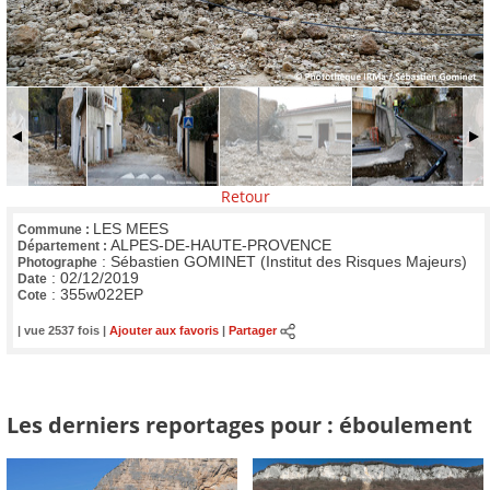
Retour
LES MEES
Commune :
ALPES-DE-HAUTE-PROVENCE
Département :
:
Sébastien GOMINET (Institut des Risques Majeurs)
Photographe
:
02/12/2019
Date
:
355w022EP
Cote
| vue 2537 fois |
Ajouter aux favoris
|
Partager
Les derniers reportages pour : éboulement