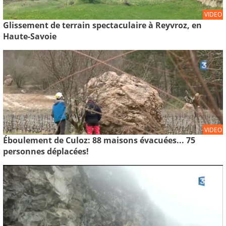
VIDEO
Glissement de terrain spectaculaire à Reyvroz, en
Haute-Savoie
VIDEO
Éboulement de Culoz: 88 maisons évacuées... 75
personnes déplacées!