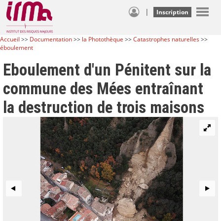
|
Inscription
Accueil
>>
Documentation
>>
la Photothèque
>>
Catastrophes naturelles
>>
éboulement
Eboulement d'un Pénitent sur la
commune des Mées entraînant
la destruction de trois maisons