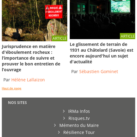
ARTICLE
ARTICLE
Le glissement de terrain de
Jurisprudence en matière
1931 au Châtelard (Savoie) est
d'éboulement rocheux :
encore aujourd'hui un sujet
l’importance de suivre et
d'actualité
prouver le bon entretien de
l’ouvrage
Par
Sébastien Gominet
Par
Hélène Lallaizon
Haut de page
NOS SITES
IRMa Infos
Risques.tv
Mémento du Maire
Résilience Tour