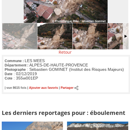
Retour
LES MEES
Commune :
ALPES-DE-HAUTE-PROVENCE
Département :
:
Sébastien GOMINET (Institut des Risques Majeurs)
Photographe
:
02/12/2019
Date
:
355w001EP
Cote
| vue 8615 fois |
Ajouter aux favoris
|
Partager
Les derniers reportages pour : éboulement