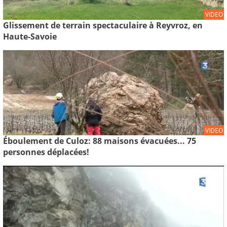
VIDEO
Glissement de terrain spectaculaire à Reyvroz, en
Haute-Savoie
VIDEO
Éboulement de Culoz: 88 maisons évacuées... 75
personnes déplacées!