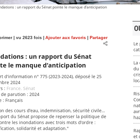
dations : un rapport du Sénat pointe le manque d’anticipation
O
rimer
| vu 2623 fois |
Ajouter aux favoris
|
Partager
Le 
cat
dations : un rapport du Sénat
La 
te le manque d’anticipation
du 
cri
t d'information n° 775 (2023-2024), déposé le 25
loc
mbre 2024
s :
France. Sénat
Ri
de parution : 2024
Con
 : Français
nat
on des cours d’eau, indemnisation, sécurité civile…
avr
port du Sénat propose de repenser la politique de
ha
contre les inondations avec trois mots d’ordre :
ication, solidarité et adaptation."
Rap
et 