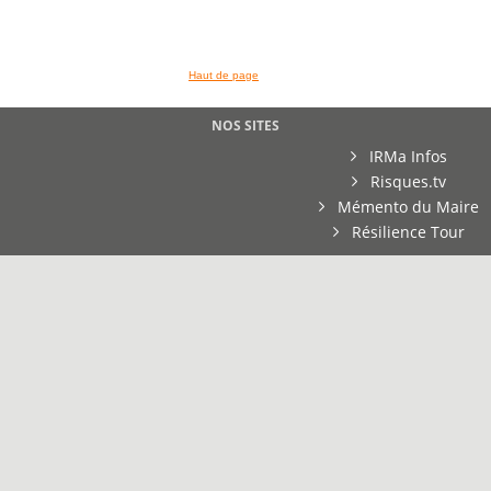
Haut de page
NOS SITES
IRMa Infos
Risques.tv
Mémento du Maire
Résilience Tour