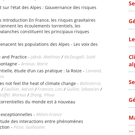
Se
 sur l'état des Alpes : Gouvernance des risques
s Introduction En France, les risques gravitaires
Gé
iennent les écoulements torrentiels, les
alanches constituent les principaux risques
Le
enacent les populations des Alpes - Les voix des
Cl
 and Practice -
Jakob, Matthias
/
McDougall, Scott
al
montagne -
Arnoux, Marie
tielle, étude d’un cas pratique : la Roize -
Lamand,
ain
Se
es not feel the heat of climate change -
Ballesteros,
e
/
Favillier, Adrien
/
Francon, Loïc
/
Guillet, Sébastien
/
toffel, Markus
/
Zhong, Yihua
Gé
 torrentielles du monde est à nouveau
 exceptionnelles -
Météo-France
Ma
étude des interactions entre phénomènes
ction -
Piton, Guillaume
>> 