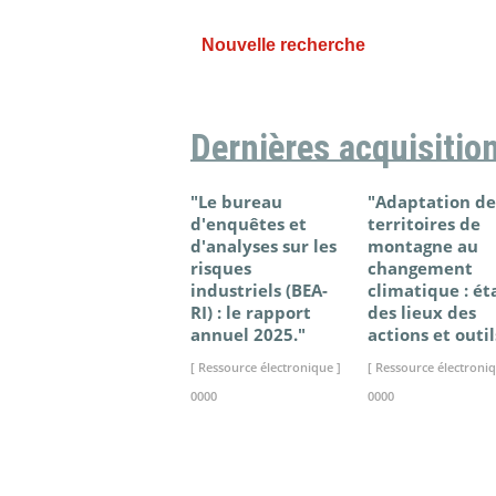
Nouvelle recherche
Dernières acquisitio
"Le bureau
"Adaptation de
d'enquêtes et
territoires de
d'analyses sur les
montagne au
risques
changement
industriels (BEA-
climatique : ét
RI) : le rapport
des lieux des
annuel 2025."
actions et outil
[ Ressource électronique ]
[ Ressource électroniq
0000
0000