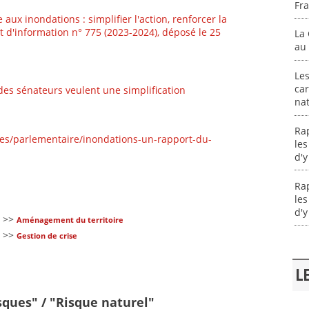
Fr
e aux inondations : simplifier l'action, renforcer la
t d'information n° 775 (2023-2024), déposé le 25
La 
au 
Les
car
des sénateurs veulent une simplification
na
Ra
ites/parlementaire/inondations-un-rapport-du-
les
d'y
Ra
les
d'y
>>
Aménagement du territoire
>>
Gestion de crise
L
sques" / "Risque naturel"