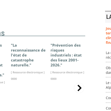
L
Jo
ns
ter
cli
fin
s
"La
"Prévention des
"Changem
reconnaissance de
risques
climatique
La 
l'état de
industriels : état
France - Ét
ré
catastrophe
des lieux 2001-
connaissan
at
naturelle."
2026."
2025."
Ob
da
[ Ressource électronique ]
[ Ressource électronique ]
[ Ressource élec
s."
0000
0000
0000
ue ]
Le 
Al
Co
Co