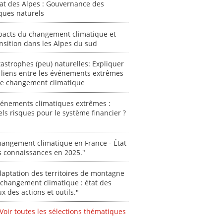
tat des Alpes : Gouvernance des
autori
ques naturels
acteur
des Alpe
pacts du changement climatique et
nsition dans les Alpes du sud
[ Ressour
Stéphanie
astrophes (peu) naturelles: Expliquer
0000
 liens entre les événements extrêmes
 le changement climatique
vénements climatiques extrêmes :
ls risques pour le système financier ?
angement climatique en France - État
s connaissances en 2025."
aptation des territoires de montagne
changement climatique : état des
ux des actions et outils."
Voir toutes les sélections thématiques