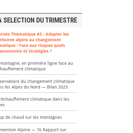
A SELECTION DU TRIMESTRE
urnée Thématique #3 : Adapter les
ritoires alpins au changement
matique : Face aux risques quels
ancements et stratégies ?
ent
"Plan ministériel
"Événements
 en
de gestion des
climatiques
montagne, en première ligne face au
at des
vagues de
extrêmes : quels
chauffement climatique
ces en
chaleur."
risques pour le
système financier
servatoire du changement climatique
[ Ressource électronique ]
? "
ns les Alpes du Nord — Bilan 2023
tronique ]
0000
[ Ressource électronique ]
réchauffement climatique dans les
0000
pes
"Ident
lignes 
up de chaud sur les montagnes
pour d
résilie
nvention Alpine — 7e Rapport sur
propos