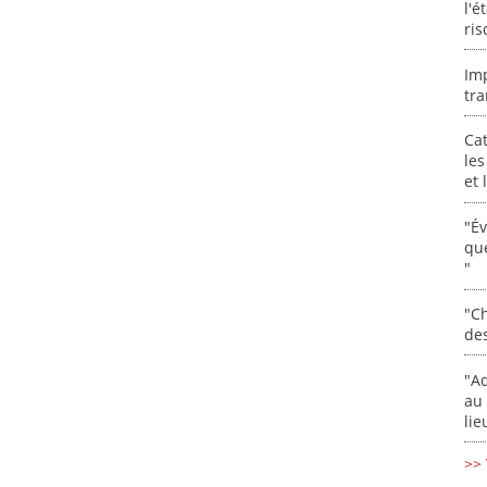
l'é
ris
Im
tra
Cat
les
et
"É
que
"
"Ch
de
"Ad
au 
lie
>> 