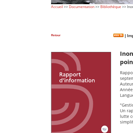
Accueil
>>
Documentation
>>
Bibliothèque
>> Inon
Retour
|
Imp
Inon
poin
Rappor
septe
Auteur
Année 
Langue
"Gesti
Un rap
lutte 
simplif