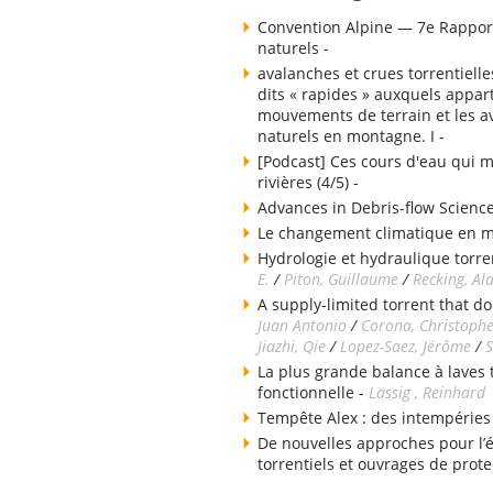
Convention Alpine — 7e Rapport
naturels -
avalanches et crues torrentielle
dits « rapides » auxquels appart
mouvements de terrain et les av
naturels en montagne. I -
[Podcast] Ces cours d'eau qui m
rivières (4/5) -
Advances in Debris-flow Science
Le changement climatique en 
Hydrologie et hydraulique torren
E.
/
Piton, Guillaume
/
Recking, Al
A supply-limited torrent that do
Juan Antonio
/
Corona, Christoph
Jiazhi, Qie
/
Lopez-Saez, Jérôme
/
S
La plus grande balance à laves
fonctionnelle -
Lässig , Reinhard
Tempête Alex : des intempéries
De nouvelles approches pour l’
torrentiels et ouvrages de prote