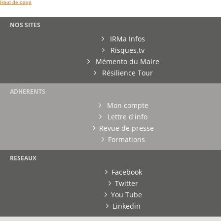
Haut de page
NOS SITES
IRMa Infos
Risques.tv
Mémento du Maire
Résilience Tour
ADHERENTS
Mon compte
Lettre d'info
Revue de presse
Formations
RESEAUX
Facebook
Twitter
You Tube
Linkedin