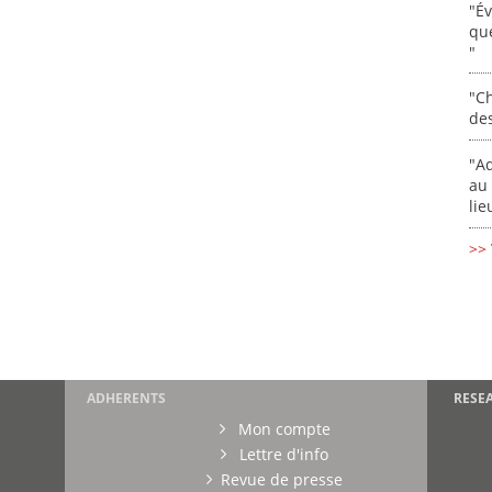
"É
que
"
"Ch
de
"Ad
au 
lie
>> 
ADHERENTS
RESE
Mon compte
Lettre d'info
Revue de presse