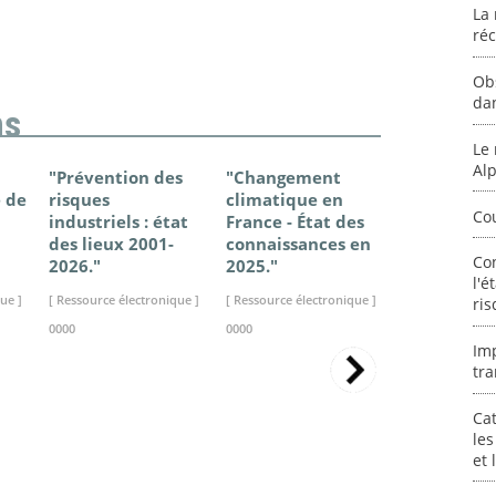
La 
ré
Ob
da
ns
Le 
Al
"Prévention des
"Changement
"Plan minis
 de
risques
climatique en
de gestion
Co
industriels : état
France - État des
vagues de
des lieux 2001-
connaissances en
chaleur."
Co
2026."
2025."
[ Ressource élec
l'é
ue ]
[ Ressource électronique ]
[ Ressource électronique ]
ris
0000
0000
0000
Im
tra
Cat
les
et