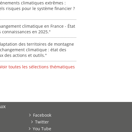
vénements climatiques extrêmes :
acteurs locaux
ls risques pour le système financier ?
des Alpes [...]
[ Ressource électronique ]
angement climatique en France - État
Stéphanie Beucher
...
s connaissances en 2025."
0000
aptation des territoires de montagne
changement climatique : état des
ux des actions et outils."
Voir toutes les sélections thématiques
AUX
Facebook
Twitter
You Tube