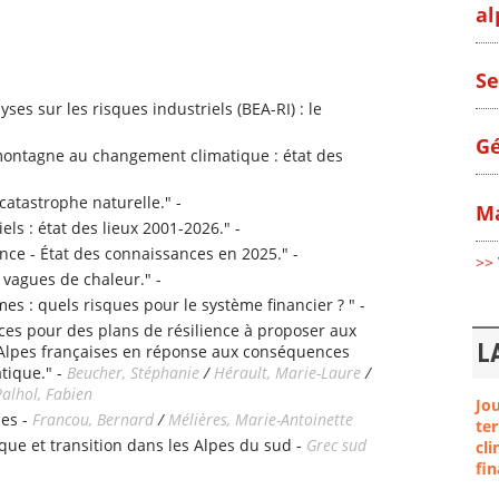
al
Se
ses sur les risques industriels (BEA-RI) : le
Gé
 montagne au changement climatique : état des
catastrophe naturelle." -
Ma
els : état des lieux 2001-2026." -
ce - État des connaissances en 2025." -
>> 
 vagues de chaleur." -
s : quels risques pour le système financier ? " -
rices pour des plans de résilience à proposer aux
L
s Alpes françaises en réponse aux conséquences
tique." -
Beucher, Stéphanie
/
Hérault, Marie-Laure
/
Palhol, Fabien
Jo
es -
Francou, Bernard
/
Mélières, Marie-Antoinette
ter
ue et transition dans les Alpes du sud -
Grec sud
cli
fin