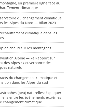
montagne, en première ligne face au
chauffement climatique
servatoire du changement climatique
ns les Alpes du Nord — Bilan 2023
réchauffement climatique dans les
pes
tériel
"Événements
 des
climatiques
up de chaud sur les montagnes
extrêmes : quels
risques pour le
nvention Alpine — 7e Rapport sur
système financier
tronique ]
tat des Alpes : Gouvernance des
? "
ques naturels
[ Ressource électronique ]
Coup 
pacts du changement climatique et
0000
sur le
nsition dans les Alpes du sud
"Identification de
[ Ressour
lignes directrices
astrophes (peu) naturelles: Expliquer
pour des plans de
Bernard 
 liens entre les événements extrêmes
résilience à
 le changement climatique
2021, 238
proposer aux
autorités et