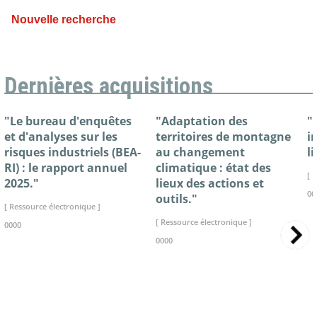
Nouvelle recherche
Dernières acquisitions
"Le bureau d'enquêtes
"Adaptation des
"
et d'analyses sur les
territoires de montagne
i
risques industriels (BEA-
au changement
l
RI) : le rapport annuel
climatique : état des
[ 
2025."
lieux des actions et
00
outils."
[ Ressource électronique ]
[ Ressource électronique ]
0000
0000