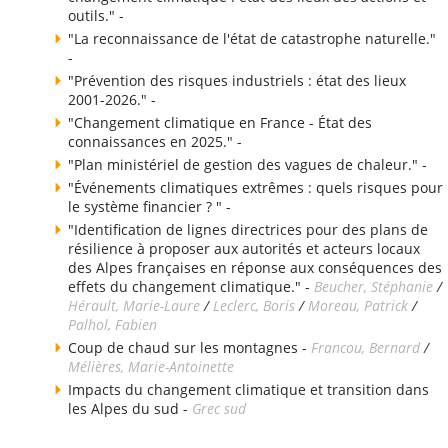
outils." -
"La reconnaissance de l'état de catastrophe naturelle."
-
"Prévention des risques industriels : état des lieux
2001-2026." -
"Changement climatique en France - État des
connaissances en 2025." -
"Plan ministériel de gestion des vagues de chaleur." -
"Événements climatiques extrêmes : quels risques pour
le système financier ? " -
"Identification de lignes directrices pour des plans de
résilience à proposer aux autorités et acteurs locaux
des Alpes françaises en réponse aux conséquences des
effets du changement climatique." -
Beucher, Stéphanie
/
Hérault, Marie-Laure
/
Leclerc, Boris
/
Moreau, Patrick
/
Palhol, Fabien
Coup de chaud sur les montagnes -
Francou, Bernard
/
Mélières, Marie-Antoinette
Impacts du changement climatique et transition dans
les Alpes du sud -
Grec sud