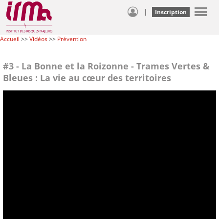
|
Inscription
Accueil
>>
Vidéos
>>
Prévention
#3 - La Bonne et la Roizonne - Trames Vertes &
Bleues : La vie au cœur des territoires