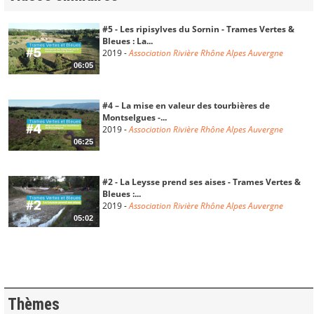
#5 - Les ripisylves du Sornin - Trames Vertes &
Bleues : La...
2019
-
Association Rivière Rhône Alpes Auvergne
06:05
#4 – La mise en valeur des tourbières de
Montselgues -...
2019
-
Association Rivière Rhône Alpes Auvergne
06:25
#2 - La Leysse prend ses aises - Trames Vertes &
Bleues :...
2019
-
Association Rivière Rhône Alpes Auvergne
05:02
#1 - La restauration du Drac amont - Trames
Vertes & Bleues...
2019
-
Association Rivière Rhône Alpes Auvergne
05:46
Thèmes