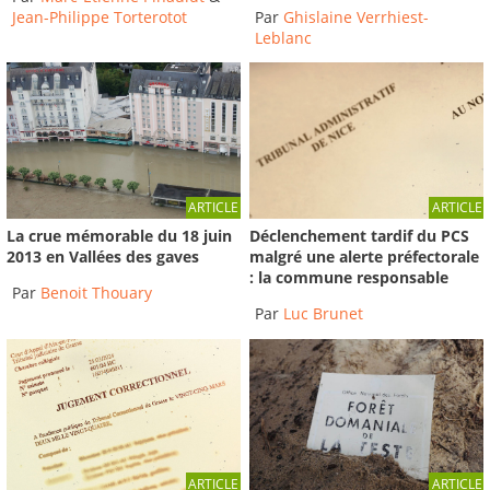
Jean-Philippe Torterotot
Par
Ghislaine Verrhiest-
Leblanc
ARTICLE
ARTICLE
Déclenchement tardif du PCS
La crue mémorable du 18 juin
malgré une alerte préfectorale
2013 en Vallées des gaves
: la commune responsable
Par
Benoit Thouary
Par
Luc Brunet
ARTICLE
ARTICLE