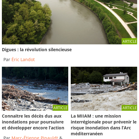
Les inondations dans le Val d'Ainan le 6 juin 2002
VERSION...
2024
-
Institut des Risques Majeurs
33:00
Les inondations dans le Val d'Ainan le 6 juin
ARTICLE
2002...
Digues : la révolution silencieuse
2024
-
Institut des Risques Majeurs
04:29
Par
Éric Landot
ARTICLE
ARTICLE
Connaitre les décès dus aux
La MIIAM : une mission
inondations pour poursuivre
interrégionale pour prévenir le
et développer encore l’action
risque inondation dans l’Arc
méditerranéen
Par
Marc-Étienne Pinauldt
&