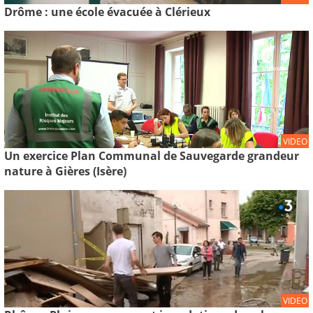
Drôme : une école évacuée à Clérieux
VIDEO
Un exercice Plan Communal de Sauvegarde grandeur
nature à Gières (Isère)
VIDEO