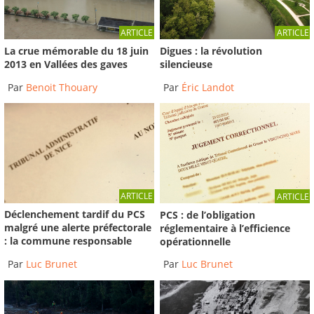
ARTICLE
ARTICLE
La crue mémorable du 18 juin
Digues : la révolution
2013 en Vallées des gaves
silencieuse
Par
Benoit Thouary
Par
Éric Landot
ARTICLE
ARTICLE
Déclenchement tardif du PCS
PCS : de l’obligation
malgré une alerte préfectorale
réglementaire à l’efficience
: la commune responsable
opérationnelle
Par
Luc Brunet
Par
Luc Brunet