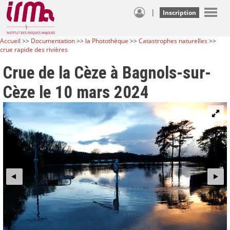
|
Inscription
Accueil
>>
Documentation
>>
la Photothèque
>>
Catastrophes naturelles
>>
crue rapide des rivières
Crue de la Cèze à Bagnols-sur-
Cèze le 10 mars 2024