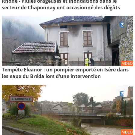
Rhône - Pluies orageuses et inondations dans le
secteur de Chaponnay ont occasionné des dégâts
VIDEO
Tempête Eleanor : un pompier emporté en Isère dans
les eaux du Bréda lors d'une intervention
VIDEO