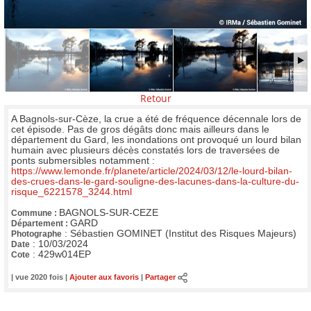
Retour
A Bagnols-sur-Cèze, la crue a été de fréquence décennale lors de
cet épisode. Pas de gros dégâts donc mais ailleurs dans le
département du Gard, les inondations ont provoqué un lourd bilan
humain avec plusieurs décès constatés lors de traversées de
ponts submersibles notamment :
https://www.lemonde.fr/planete/article/2024/03/12/le-lourd-bilan-
des-crues-dans-le-gard-souligne-des-lacunes-dans-la-culture-du-
risque_6221578_3244.html
BAGNOLS-SUR-CEZE
Commune :
GARD
Département :
:
Sébastien GOMINET (Institut des Risques Majeurs)
Photographe
:
10/03/2024
Date
:
429w014EP
Cote
| vue 2020 fois |
Ajouter aux favoris
|
Partager