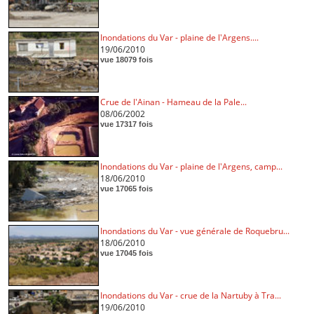
Inondations du Var - plaine de l'Argens....
19/06/2010
vue 18079 fois
Crue de l'Ainan - Hameau de la Pale...
08/06/2002
vue 17317 fois
Inondations du Var - plaine de l'Argens, camp...
18/06/2010
vue 17065 fois
Inondations du Var - vue générale de Roquebru...
18/06/2010
vue 17045 fois
Inondations du Var - crue de la Nartuby à Tra...
19/06/2010