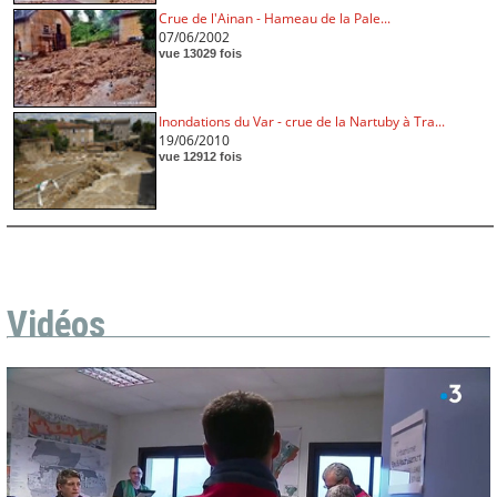
Crue de l'Ainan - Hameau de la Pale...
07/06/2002
vue 13029 fois
Inondations du Var - crue de la Nartuby à Tra...
19/06/2010
vue 12912 fois
Vidéos