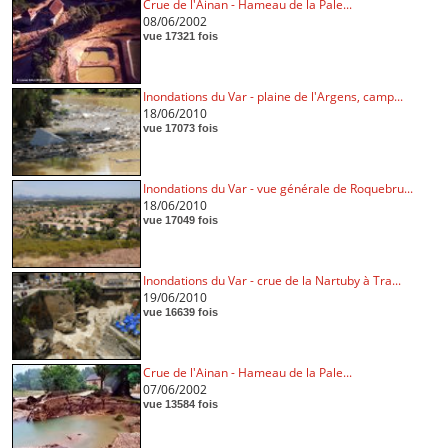
Crue de l'Ainan - Hameau de la Pale...
08/06/2002
vue 17321 fois
Inondations du Var - plaine de l'Argens, camp...
18/06/2010
vue 17073 fois
Inondations du Var - vue générale de Roquebru...
18/06/2010
vue 17049 fois
Inondations du Var - crue de la Nartuby à Tra...
19/06/2010
vue 16639 fois
Crue de l'Ainan - Hameau de la Pale...
07/06/2002
vue 13584 fois