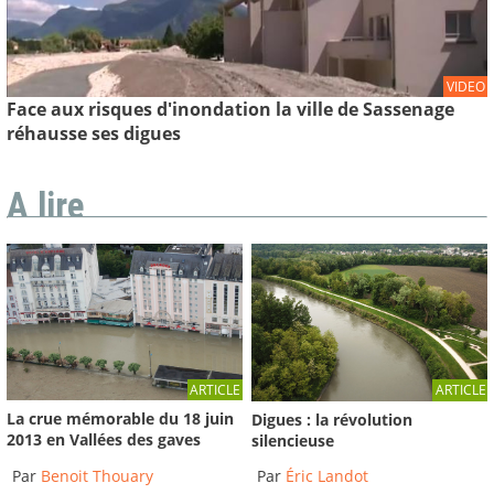
VIDEO
Face aux risques d'inondation la ville de Sassenage
réhausse ses digues
A lire
ARTICLE
ARTICLE
La crue mémorable du 18 juin
Digues : la révolution
2013 en Vallées des gaves
silencieuse
Par
Benoit Thouary
Par
Éric Landot