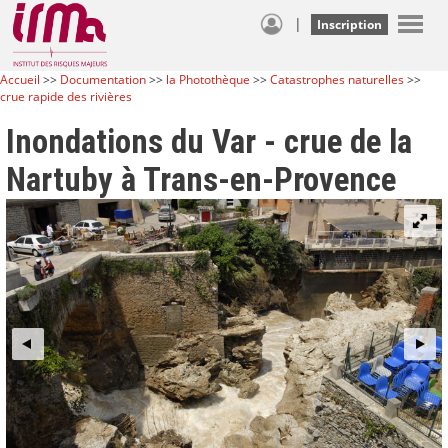
|
Inscription
Accueil
>>
Documentation
>>
la Photothèque
>>
Catastrophes naturelles
>>
crue rapide des rivières
Inondations du Var - crue de la
Nartuby à Trans-en-Provence