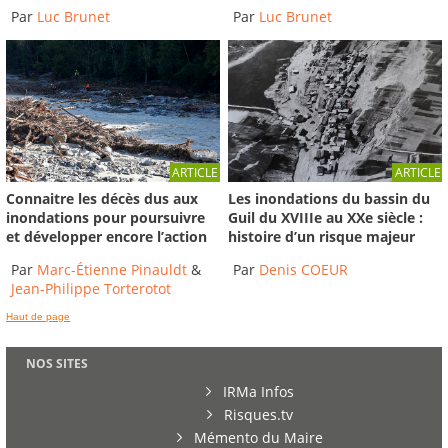
Par
Luc Brunet
Par
Luc Brunet
ARTICLE
ARTICLE
Connaitre les décès dus aux
Les inondations du bassin du
inondations pour poursuivre
Guil du XVIIIe au XXe siècle :
et développer encore l’action
histoire d’un risque majeur
Par
Marc-Étienne Pinauldt
&
Par
Denis COEUR
Jean-Philippe Torterotot
Haut de page
NOS SITES
IRMa Infos
Risques.tv
Mémento du Maire