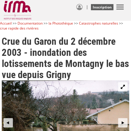
|
Inscription
Accueil
>>
Documentation
>>
la Photothèque
>>
Catastrophes naturelles
>>
crue rapide des rivières
Crue du Garon du 2 décembre
2003 - inondation des
lotissements de Montagny le bas
vue depuis Grigny