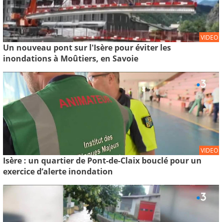
VIDEO
Un nouveau pont sur l'Isère pour éviter les
inondations à Moûtiers, en Savoie
VIDEO
Isère : un quartier de Pont-de-Claix bouclé pour un
exercice d’alerte inondation