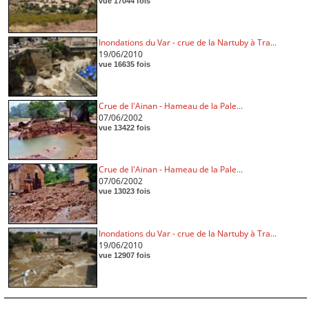
vue 17044 fois
Inondations du Var - crue de la Nartuby à Tra...
19/06/2010
vue 16635 fois
Crue de l'Ainan - Hameau de la Pale...
07/06/2002
vue 13422 fois
Crue de l'Ainan - Hameau de la Pale...
07/06/2002
vue 13023 fois
Inondations du Var - crue de la Nartuby à Tra...
19/06/2010
vue 12907 fois