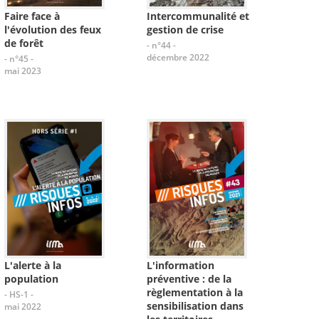
Faire face à
Intercommunalité et
l'évolution des feux
gestion de crise
de forêt
- n°44 -
décembre 2022
- n°45 -
mai 2023
L'alerte à la
L'information
population
préventive : de la
règlementation à la
- HS-1 -
sensibilisation dans
mai 2022