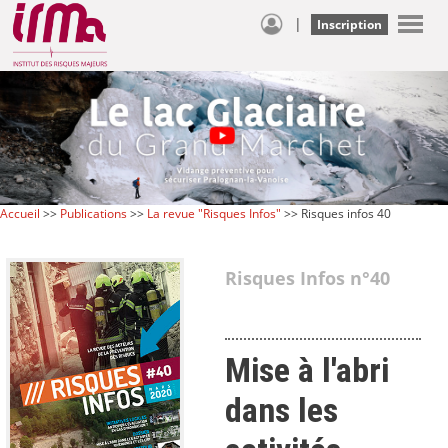
|
Inscription
Accueil
>>
Publications
>>
La revue "Risques Infos"
>> Risques infos 40
Risques Infos n°40
Mise à l'abri
dans les