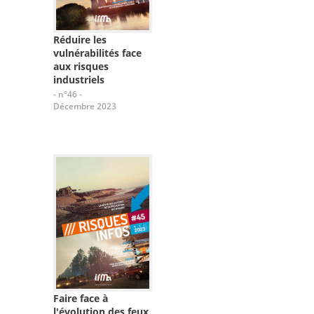
Réduire les
vulnérabilités face
aux risques
industriels
- n°46 -
Décembre 2023
Faire face à
l'évolution des feux