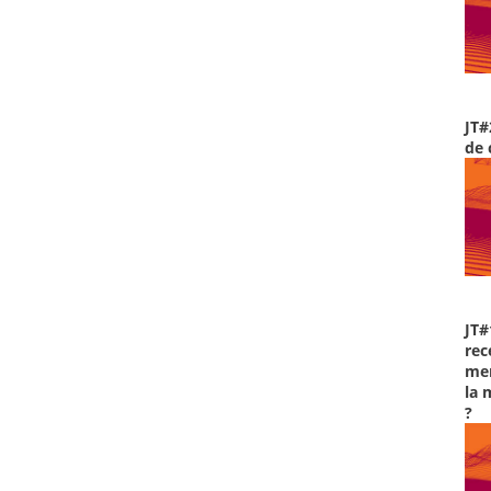
JT#
de 
JT#
rec
men
la 
?