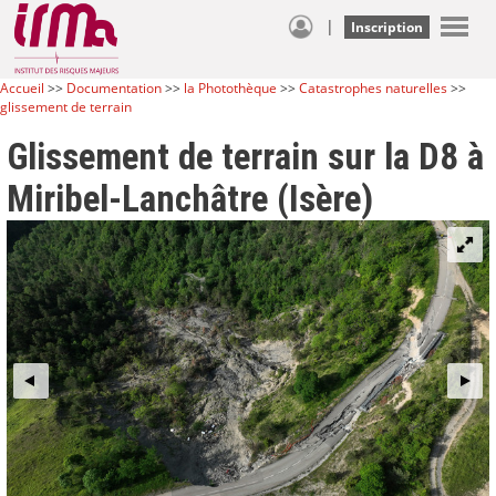
|
Inscription
Accueil
>>
Documentation
>>
la Photothèque
>>
Catastrophes naturelles
>>
glissement de terrain
Glissement de terrain sur la D8 à
Miribel-Lanchâtre (Isère)