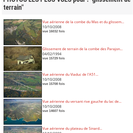
terrain"
Vue aérienne de la combe du Mas et du glissem...
10/10/2008
vue 16032 fois
Glissement de terrain de la combe des Parajon...
04/02/1994
vue 15729 fois
Vue aérienne du Viaduc de l'A51...
10/10/2008
vue 15708 fois
Vue aérienne du versant rive gauche du lac de...
10/10/2008
vue 14607 fois
Vue aérienne du plateau de Sinard...