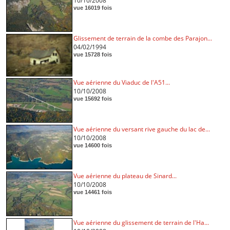
10/10/2008
vue 16019 fois
Glissement de terrain de la combe des Parajon...
04/02/1994
vue 15728 fois
Vue aérienne du Viaduc de l'A51...
10/10/2008
vue 15692 fois
Vue aérienne du versant rive gauche du lac de...
10/10/2008
vue 14600 fois
Vue aérienne du plateau de Sinard...
10/10/2008
vue 14461 fois
Vue aérienne du glissement de terrain de l'Ha...