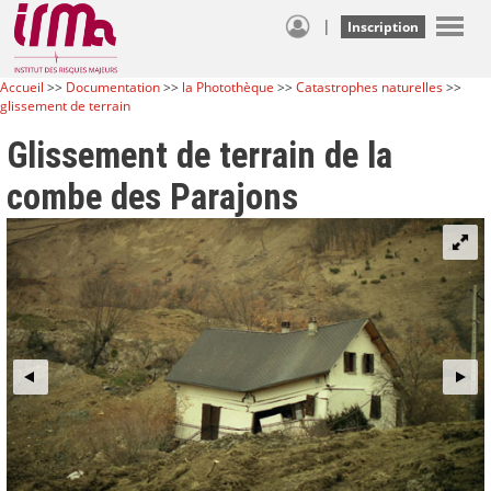
|
Inscription
Accueil
>>
Documentation
>>
la Photothèque
>>
Catastrophes naturelles
>>
glissement de terrain
Glissement de terrain de la
combe des Parajons