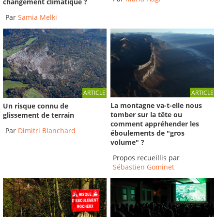
changement climatique ?
Par
Samia Melki
ARTICLE
ARTICLE
La montagne va-t-elle nous
Un risque connu de
tomber sur la tête ou
glissement de terrain
comment appréhender les
Par
Dimitri Blanchard
éboulements de "gros
volume" ?
Propos recueillis par
Sébastien Gominet