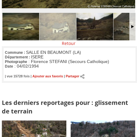
Retour
SALLE EN BEAUMONT (LA)
Commune :
ISERE
Département :
:
Florence STEFANI (Secours Catholique)
Photographe
:
04/02/1994
Date
| vue 15728 fois |
Ajouter aux favoris
|
Partager
Les derniers reportages pour : glissement
de terrain