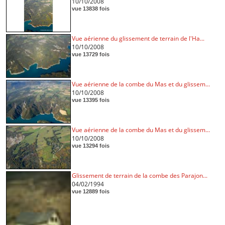
10/10/2008
vue 13838 fois
Vue aérienne du glissement de terrain de l'Ha...
10/10/2008
vue 13729 fois
Vue aérienne de la combe du Mas et du glissem...
10/10/2008
vue 13395 fois
Vue aérienne de la combe du Mas et du glissem...
10/10/2008
vue 13294 fois
Glissement de terrain de la combe des Parajon...
04/02/1994
vue 12889 fois