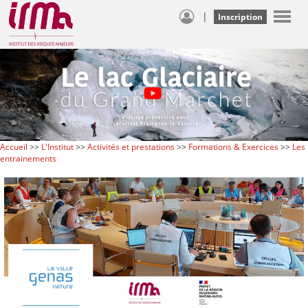
|
Inscription
Accueil
>>
L'Institut
>>
Activités et prestations
>>
Formations & Exercices
>>
Les
entrainements